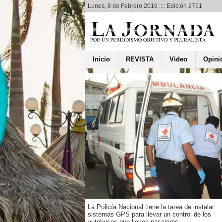
Lunes, 8 de Febrero 2016 :::: Edición 2751
Inicio
REVISTA
Video
Opini
es católicos
n para el
coles de
as”
 Hernández
 10 de febrero la Iglesia
stará celebrando el
 de cenizas”, anunciando
ma” en el calendario de
ón, coincidiendo con la
La Policía Nacional tiene la tarea de instalar
ón de Semana Santa,
sistemas GPS para llevar un control de los
icaragua...
autobuses que lleven pasajeros.