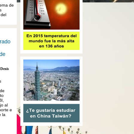
tema de
s
del
erado
de
Denis
s
 de
to
BI,
jo al
orte e
 la