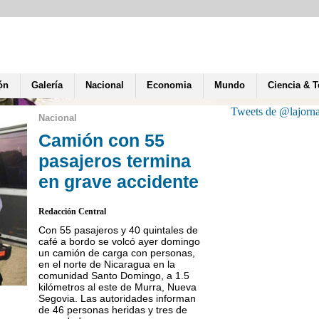
ón
Galería
Nacional
Economia
Mundo
Ciencia & 
Tweets de @lajorn
Nacional
Camión con 55
pasajeros termina
en grave accidente
Redacción Central
Con 55 pasajeros y 40 quintales de
café a bordo se volcó ayer domingo
un camión de carga con personas,
en el norte de Nicaragua en la
comunidad Santo Domingo, a 1.5
kilómetros al este de Murra, Nueva
Un león de botica, a él, f
Segovia. Las autoridades informan
sin estrellas a quien dedi
de 46 personas heridas y tres de