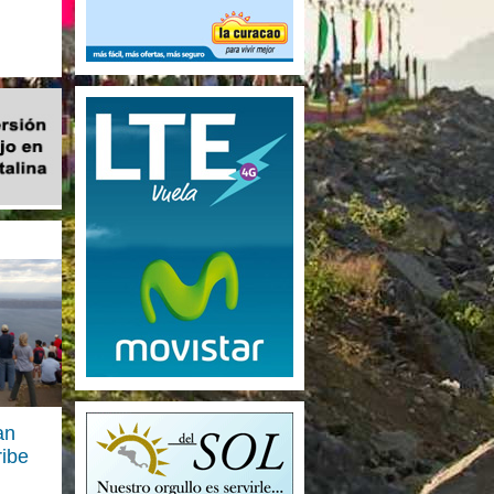
an
ribe