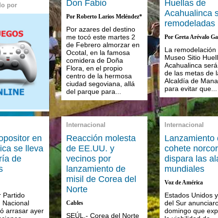
Don Fabio
Huellas de
do por
Acahualinca 
Por Roberto Larios Meléndez*
remodeladas
Por azares del destino
me tocó este martes 2
Por Greta Arévalo G
de Febrero almorzar en
La remodelación 
Ocotal, en la famosa
Museo Sitio Huel
comidera de Doña
Acahualinca será
Flora, en el propio
de las metas de l
centro de la hermosa
Alcaldía de Man
ciudad segoviana, allá
para evitar que...
del parque para...
Internacional
Internacional
opositor en
Reacción molesta
Lanzamiento 
ica se lleva
de EE.UU. y
cohete norco
ría de
vecinos por
dispara las a
s
lanzamiento de
mundiales
misil de Corea del
Voz de América
Norte
r Partido
Estados Unidos 
n Nacional
del Sur anunciar
Cables
ó arrasar ayer
domingo que exp
SEÚL.- Corea del Norte