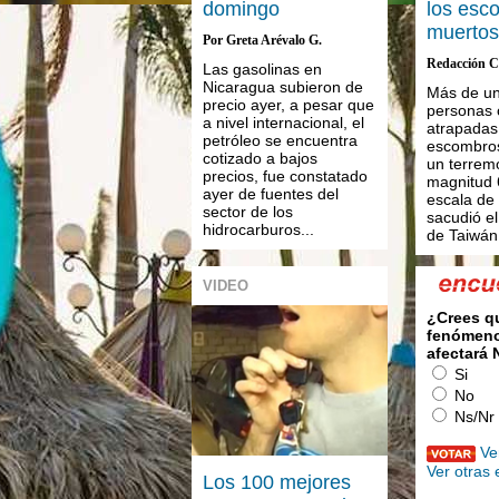
domingo
los esc
muerto
Por Greta Arévalo G.
Redacción C
Las gasolinas en
Nicaragua subieron de
Más de un
precio ayer, a pesar que
personas 
a nivel internacional, el
atrapadas
petróleo se encuentra
escombro
cotizado a bajos
un terrem
precios, fue constatado
magnitud 
ayer de fuentes del
escala de 
sector de los
sacudió el
hidrocarburos...
de Taiwán.
VIDEO
¿Crees q
fenómeno
afectará
Si
No
Ns/Nr
Ve
Ver otras
Los 100 mejores