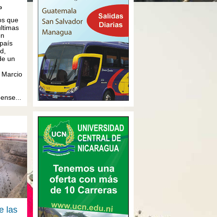
o
os que
ltimas
en
 país
ad,
de un
ó Marcio
üense...
e las