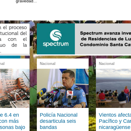
gravedad...
nal
Nacional
Nacional
e 6.4 en
Policía Nacional
Vientos afect
con más
desarticula seis
Pacífico y Ca
rsonas bajo
bandas
nicaragüense