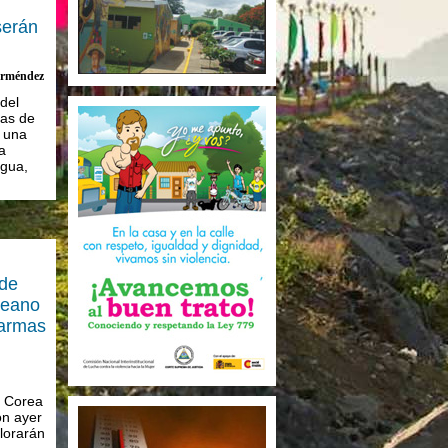
serán
arméndez
del
las de
 una
a
agua,
de
reano
larmas
y Corea
on ayer
lorarán