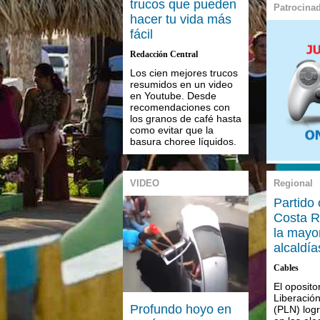
trucos que pueden
Patrocina
hacer tu vida más
fácil
Redacción Central
Los cien mejores trucos
resumidos en un video
en Youtube. Desde
recomendaciones con
los granos de café hasta
como evitar que la
basura choree líquidos.
VIDEO
Regional
Partido 
Costa R
la mayo
alcaldía
Cables
El oposito
Liberació
Profundo hoyo en
(PLN) logr