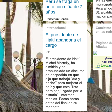
en las ele
Perú se traga un
municipal
auto con niña de 2
Rica al lo
años
81 alcaldí
nación par
Redacción Central
Internacional
Conéctate
en las red
El presidente de
Haití abandona el
Páginas de
cargo
Aliadas
RT
El presidente de Haití,
Michel Martelly, ha
dimitido y ha
pronunciado un discurso
de despedida en que
dijo que trabajó "día y
noche'' para mejorar el
país y que está "listo
para ser juzgado por la
historia'', informan
medios. Pocas horas
antes del final de su
mandato...