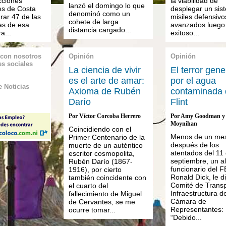
cciones
la viabilidad de
lanzó el domingo lo que
es de Costa
desplegar un sis
denominó como un
grar 47 de las
misiles defensivo
cohete de larga
as de esa
avanzados luego 
distancia cargado...
a...
exitoso...
 con nosotros
Opinión
Opinión
es sociales
La ciencia de vivir
El terror gen
es el arte de amar:
por el agua
 Noticias
Axioma de Rubén
contaminada 
Darío
Flint
Por Víctor Corcoba Herrero
Por Amy Goodman y 
Moynihan
Coincidiendo con el
Menos de un me
Primer Centenario de la
después de los
muerte de un auténtico
atentados del 11
escritor cosmopolita,
septiembre, un al
Rubén Darío (1867-
funcionario del F
1916), por cierto
Ronald Dick, le di
también coincidente con
Comité de Transp
el cuarto del
Infraestructura de
fallecimiento de Miguel
Cámara de
de Cervantes, se me
Representantes:
ocurre tomar...
“Debido...