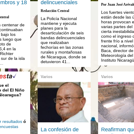
ombros y 18
delincuenciales
Por Juan José Aréval
s
Redacción Central
Los fuertes vient
están desde las ú
entral
La Policía Nacional
horas provocan 
mantiene y ejecuta
 centenar de
varias partes del
planes para la
continuaban
cierta inestabilid
desarticulación de seis
 bajo los
como el ingreso 
bandas delincuenciales
s luego que
frente frío a nivel
que realizaban
oto de
nacional, inform
fechorías en las zonas
6,4 en la
Baca, director de
rurales y montañosas
Richter
Meteorología del
de Nicaragua, donde se
 sur de la isla
Instituto Nicarag
detuvieron 41...
..
Varios
Varios
ue el
 del El Niño
 Nicaragua?
r resultados
ó
 encuestas
La confesión de
Reafirman qu