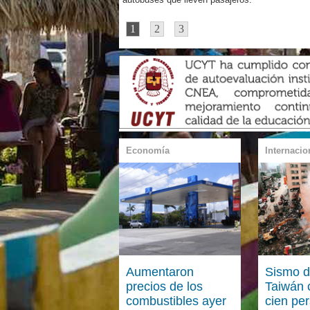
1
2
3
Economía
Internacio
Aumentaron
Sismo d
precios de los
Taiwán 
combustibles ayer
cien pe