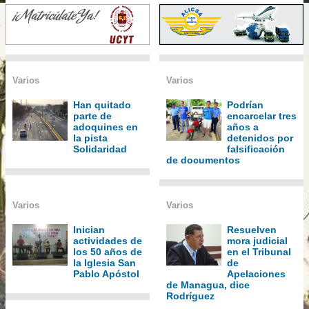
Varios
Varios
Han quitado
Podrían
parte de
encarcelar tres
adoquines en
años a
la pista
detenidos por
Solidaridad
falsificación
de documentos
Varios
Varios
Inician
Resuelven
actividades de
mora judicial
los 50 años de
en el Tribunal
la Iglesia San
de
Pablo Apóstol
Apelaciones
de Managua, dice
Rodríguez