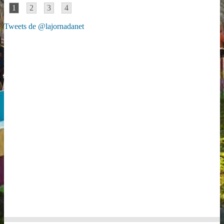
1
2
3
4
Tweets de @lajornadanet