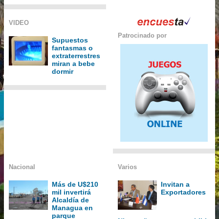
VIDEO
Patrocinado por
Supuestos
fantasmas o
extraterrestres
miran a bebe
dormir
Nacional
Varios
Más de U$210
Invitan a
mil invertirá
Exportadores
Alcaldía de
Managua en
parque