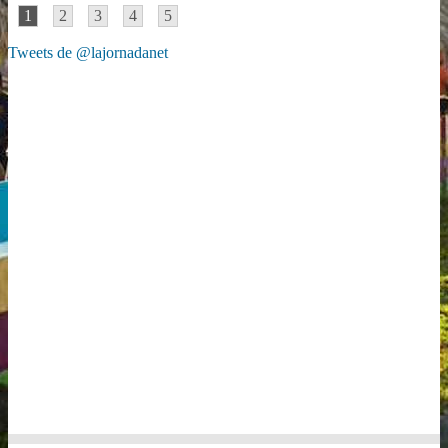
1
2
3
4
5
Tweets de @lajornadanet