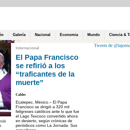
ón
Galería
Nacional
Economia
Mundo
Ciencia & 
Tweets de @lajorn
Internacional
El Papa Francisco
se refirió a los
“traficantes de la
muerte”
Cables
Ecatepec, México.– El Papa
Francisco se dirigió a 320 mil
feligreses católicos ante lo que fue
el Lago Texcoco convertido ahora
en desierto, según crónicas de
onde
El Volcán Telica ha baña
periódicos como La Jornada. Sus
a
alrededores.
seguidores...