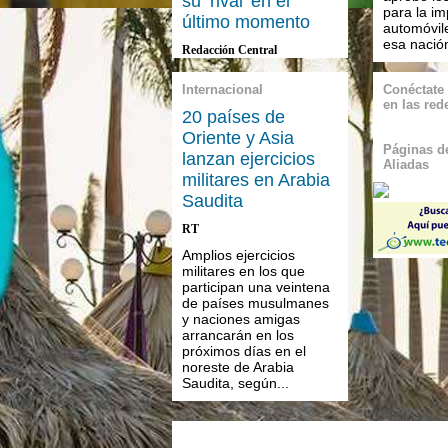
su ‘rival’ en el
para la im
último momento
automóvile
esa nación
Redacción Central
Internacional
Conéctate
en las red
20 países de
Oriente y Asia
Páginas de
lanzan ejercicios
Aliadas
militares en Arabia
Saudita
RT
Amplios ejercicios
militares en los que
participan una veintena
de países musulmanes
y naciones amigas
arrancarán en los
próximos días en el
noreste de Arabia
Saudita, según...