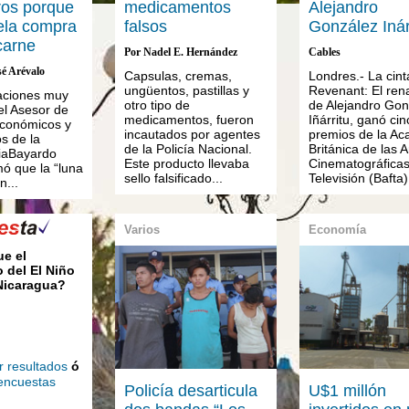
os porque
medicamentos
Alejandro
ela compra
falsos
González Inár
carne
Por Nadel E. Hernández
Cables
sé Arévalo
Capsulas, cremas,
Londres.- La cint
ungüentos, pastillas y
Revenant: El ren
aciones muy
otro tipo de
de Alejandro Gon
el Asesor de
medicamentos, fueron
Iñárritu, ganó cin
conómicos y
incautados por agentes
premios de la A
s de la
de la Policía Nacional.
Británica de las A
iaBayardo
Este producto llevaba
Cinematográficas
mó que la “luna
sello falsificado...
Televisión (Bafta).
n...
Varios
Economía
ue el
 del El Niño
 Nicaragua?
r resultados
ó
 encuestas
Policía desarticula
U$1 millón