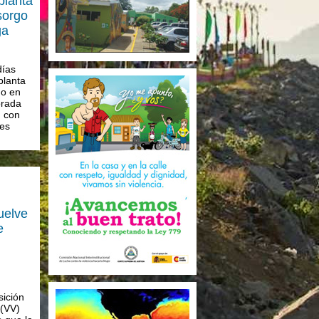
planta
sorgo
ga
días
planta
go en
orada
, con
ces
uelve
e
sición
 (VV)