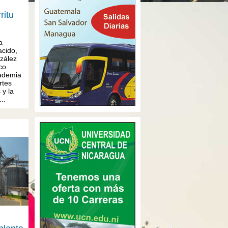
ritu
a
acido,
zález
co
cademia
rtes
 y la
..