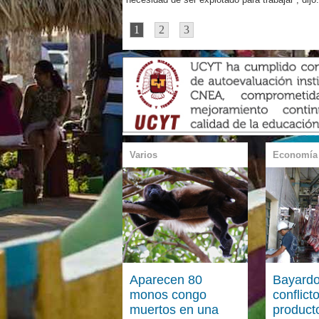
1
2
3
Varios
Economía
Aparecen 80
Bayardo
monos congo
conflict
muertos en una
product