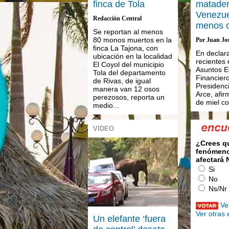
finca de Tola
matader
Venezu
Redacción Central
menos 
Se reportan al menos
80 monos muertos en la
Por Juan Jo
finca La Tajona, con
En declar
ubicación en la localidad
recientes 
El Coyol del municipio
Asuntos E
Tola del departamento
Financiero
de Rivas, de igual
Presidenc
manera van 12 osos
Arce, afir
perezosos, reporta un
de miel co
medio...
VIDEO
¿Crees q
fenómeno
afectará
Si
No
Ns/Nr
Ve
Ver otras
Un elefante ‘fuera