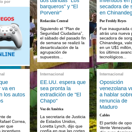
dos bandas “Los
invertidos en 
do por
barqueros” y “El
secadora de 
Porvenir”
en Chinande
Redacción Central
Por Freddy Reyes
Siguiendo el “Plan de
Fue inaugurada 
Seguridad Ciudadana”,
atrás una nueva 
el sábado del pasado fin
secadora de sor
de semana se realizó la
Chinandega, val
desarticulación de la
en un U$1 millón
agrupación de
los últimos avan
supuestos...
tecnológicos...
nal
Internacional
Internacional
que
EE.UU. espera que
Oposición
 va en
sea pronta la
venezolana v
n los autos
extradición de "El
a hablar sobr
os
Chapo"
renuncia de
Maduro
Voz de América
Cables
nte de
La secretaria de Justicia
Rafael Correa,
de Estados Unidos,
El partido de opo
yer que
Loretta Lynch, dijo que
Vente Venezuela
 incentivos
confía en que las cortes