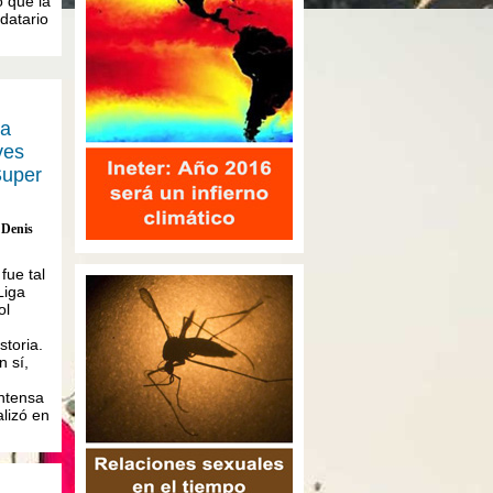
o que la
datario
.
ta
ves
Super
Denis
fue tal
Liga
ol
storia.
n sí,
intensa
lizó en