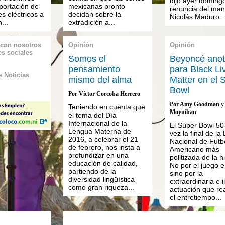
dijo ayer doming
portación de
mexicanas pronto
renuncia del man
s eléctricos a
decidan sobre la
Nicolás Maduro..
...
extradición a...
 con nosotros
Opinión
Opinión
es sociales
Somos el
Beyoncé ano
pensamiento
para Black Li
 Noticias
mismo del alma
Matter en el 
Bowl
Por Víctor Corcoba Herrero
Por Amy Goodman y 
Teniendo en cuenta que
Moynihan
el tema del Día
Internacional de la
El Super Bowl 50 
Lengua Materna de
vez la final de la 
2016, a celebrar el 21
Nacional de Futb
de febrero, nos insta a
Americano más
profundizar en una
politizada de la hi
educación de calidad,
No por el juego e
partiendo de la
sino por la
diversidad lingüística
extraordinaria e 
como gran riqueza...
actuación que rea
el entretiempo...