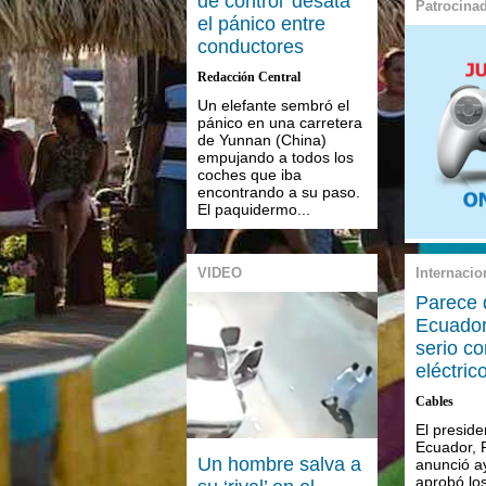
de control’ desata
Patrocina
el pánico entre
conductores
Redacción Central
Un elefante sembró el
pánico en una carretera
de Yunnan (China)
empujando a todos los
coches que iba
encontrando a su paso.
El paquidermo...
VIDEO
Internacio
Parece 
Ecuador
serio co
eléctric
Cables
El preside
Ecuador, 
Un hombre salva a
anunció a
aprobó los