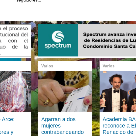
Varios
Varios
 Arce:
Agarran a dos
Academia BA
o
mujeres
reconoce a El
ores y
contrabandeando
Renacido de