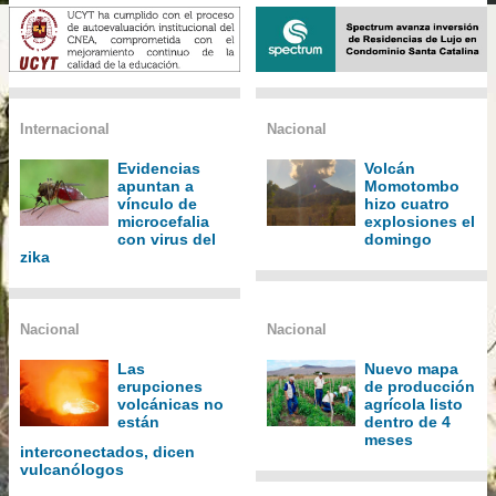
Internacional
Nacional
Evidencias
Volcán
apuntan a
Momotombo
vínculo de
hizo cuatro
microcefalia
explosiones el
con virus del
domingo
zika
Nacional
Nacional
Las
Nuevo mapa
erupciones
de producción
volcánicas no
agrícola listo
están
dentro de 4
meses
interconectados, dicen
vulcanólogos