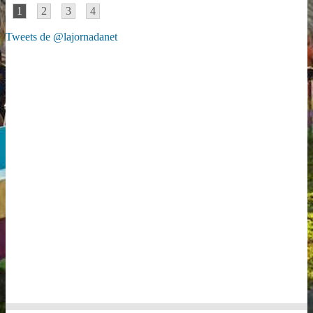
1
2
3
4
Tweets de @lajornadanet