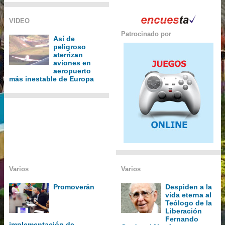
VIDEO
Patrocinado por
Así de
peligroso
aterrizan
aviones en
aeropuerto
más inestable de Europa
Varios
Varios
Promoverán
Despiden a la
vida eterna al
Teólogo de la
Liberación
Fernando
implementación de