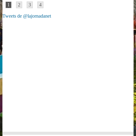
1
2
3
4
Tweets de @lajornadanet