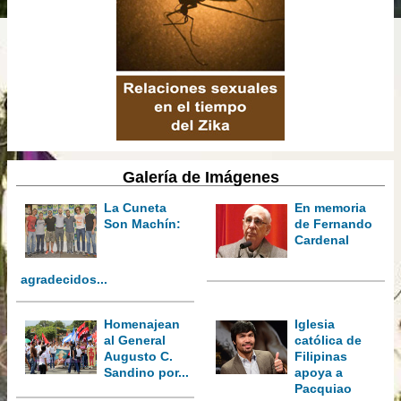
Galería de Imágenes
La Cuneta
En memoria
Son Machín:
de Fernando
Cardenal
agradecidos...
Homenajean
Iglesia
al General
católica de
Augusto C.
Filipinas
Sandino por...
apoya a
Pacquiao