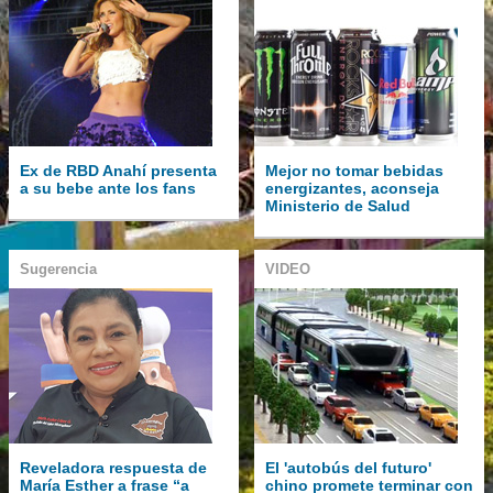
Ex de RBD Anahí presenta
Mejor no tomar bebidas
a su bebe ante los fans
energizantes, aconseja
Ministerio de Salud
Sugerencia
VIDEO
Reveladora respuesta de
El 'autobús del futuro'
María Esther a frase “a
chino promete terminar con