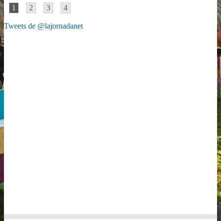
1
2
3
4
Tweets de @lajornadanet