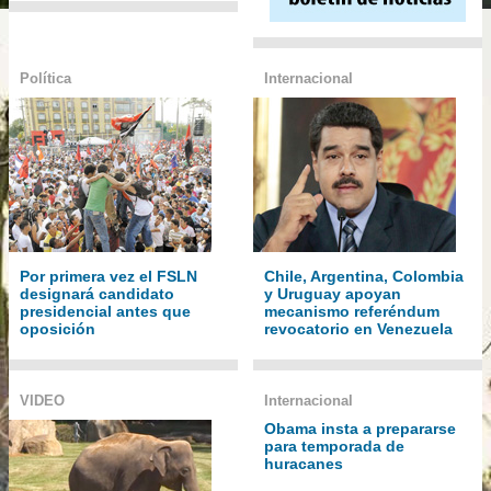
Política
Internacional
Por primera vez el FSLN
Chile, Argentina, Colombia
designará candidato
y Uruguay apoyan
presidencial antes que
mecanismo referéndum
oposición
revocatorio en Venezuela
VIDEO
Internacional
Obama insta a prepararse
para temporada de
huracanes