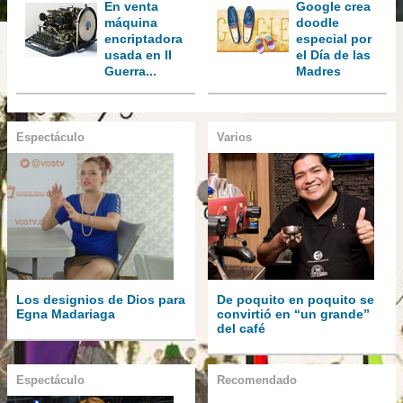
En venta
Google crea
máquina
doodle
encriptadora
especial por
usada en II
el Día de las
Guerra...
Madres
Espectáculo
Varios
Los designios de Dios para
De poquito en poquito se
Egna Madariaga
convirtió en “un grande”
del café
Espectáculo
Recomendado