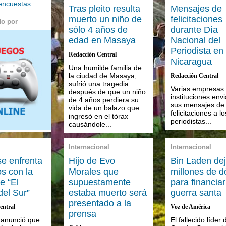
 encuestas
Tras pleito resulta
Mensajes de
muerto un niño de
felicitaciones
do por
sólo 4 años de
durante Día
edad en Masaya
Nacional del
Periodista en
Redacción Central
Nicaragua
Una humilde familia de
la ciudad de Masaya,
Redacción Central
sufrió una tragedia
Varias empresas
después de que un niño
instituciones env
de 4 años perdiera su
sus mensajes de
vida de un balazo que
felicitaciones a lo
ingresó en el tórax
periodistas...
causándole...
Internacional
Internacional
se enfrenta
Hijo de Evo
Bin Laden de
os con la
Morales que
millones de d
e “El
supuestamente
para financiar
del Sur”
estaba muerto será
guerra santa
presentado a la
entral
Voz de América
prensa
a anunció que
El fallecido líder 