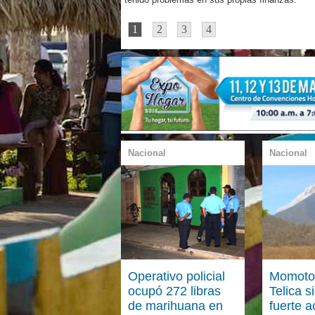
1
2
3
4
Nacional
Nacional
Operativo policial
Momoto
ocupó 272 libras
Telica 
de marihuana en
fuerte a