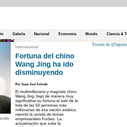
ón
Galería
Nacional
Economia
Mundo
Ciencia & 
Tweets de @lajorn
Internacional
Fortuna del chino
Wang Jing ha ido
disminuyendo
Por Juan José Arévalo
El multimillonario y magnate chino
Wang Jing, bajó de manera muy
significativa su fortuna al salir de la
lista de las 50 personas más
millonarias de esa nación asiática,
reportó la revista de temas
ucción
Secretario de la Sala Pen
empresariales Forbes. La
que próximamente Costa R
actualización que sube la
de las autoridades nicar