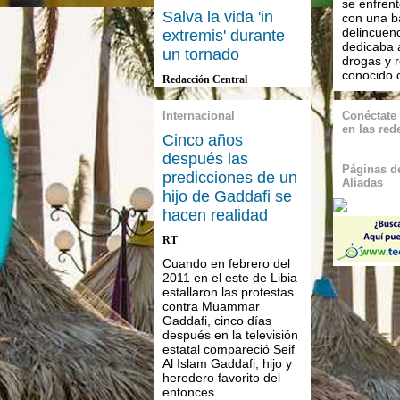
se enfren
Salva la vida 'in
con una 
delincuenc
extremis' durante
dedicaba 
un tornado
drogas y r
conocido 
Redacción Central
Internacional
Conéctate
en las red
Cinco años
después las
Páginas de
predicciones de un
Aliadas
hijo de Gaddafi se
hacen realidad
RT
Cuando en febrero del
2011 en el este de Libia
estallaron las protestas
contra Muammar
Gaddafi, cinco días
después en la televisión
estatal compareció Seif
Al Islam Gaddafi, hijo y
heredero favorito del
entonces...