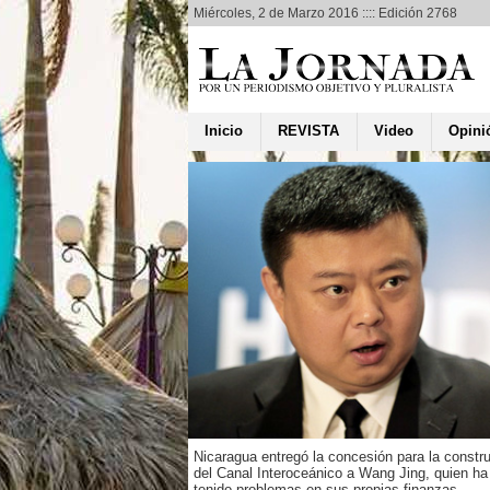
Miércoles, 2 de Marzo 2016 :::: Edición 2768
Inicio
REVISTA
Video
Opini
lan
mento ventas
s de U$170
nes durante
na Santa
Reyes
lones en compras y
 las expectativas que
 Cámara de Comercio y
Nicaragua entregó la concesión para la constr
de Nicaragua (CCSN),
del Canal Interoceánico a Wang Jing, quien ha
..
tenido problemas en sus propias finanzas.