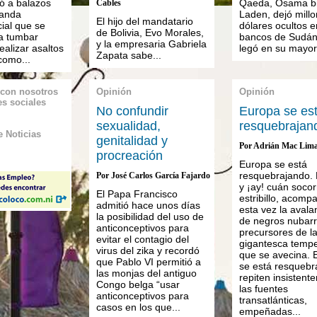
tó a balazos
Qaeda, Osama bi
Cables
banda
Laden, dejó mill
El hijo del mandatario
ial que se
dólares ocultos e
de Bolivia, Evo Morales,
a tumbar
bancos de Sudán
y la empresaria Gabriela
ealizar asaltos
legó en su mayor.
Zapata sabe...
como...
 con nosotros
Opinión
Opinión
es sociales
No confundir
Europa se es
sexualidad,
resquebrajan
 Noticias
genitalidad y
Por Adrián Mac Lim
procreación
Europa se está
resquebrajando. E
Por José Carlos García Fajardo
y ¡ay! cuán socor
El Papa Francisco
estribillo, acomp
admitió hace unos días
esta vez la aval
la posibilidad del uso de
de negros nubar
anticonceptivos para
precursores de l
evitar el contagio del
gigantesca temp
virus del zika y recordó
que se avecina. 
que Pablo VI permitió a
se está resquebr
las monjas del antiguo
repiten insistent
Congo belga “usar
las fuentes
anticonceptivos para
transatlánticas,
casos en los que...
empeñadas...