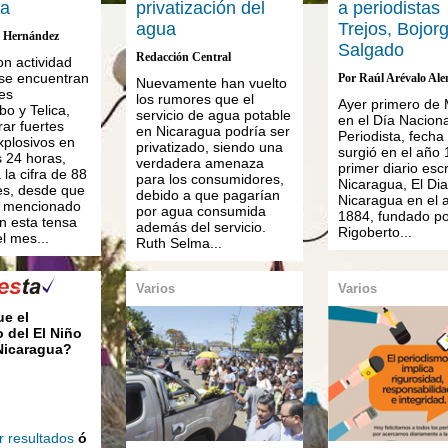
ca
privatización del
a periodistas
agua
Trejos, Bojor
. Hernández
Salgado
Redacción Central
on actividad
 se encuentran
Por Raúl Arévalo Al
Nuevamente han vuelto
nes
los rumores que el
Ayer primero de 
 y Telica,
servicio de agua potable
en el Día Naciona
rar fuertes
en Nicaragua podría ser
Periodista, fecha
xplosivos en
privatizado, siendo una
surgió en el año 
s 24 horas,
verdadera amenaza
primer diario escr
 la cifra de 88
para los consumidores,
Nicaragua, El Dia
es, desde que
debido a que pagarían
Nicaragua en el 
o mencionado
por agua consumida
1884, fundado po
on esta tensa
además del servicio.
Rigoberto...
el mes...
Ruth Selma...
Varios
Varios
ue el
 del El Niño
 Nicaragua?
r resultados
ó