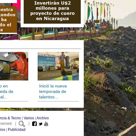
o en
Inició la nueva
eda de
temporada de
al...
talentos...
ncia & Tecno
|
Varios
|
Archivo
Reserved. |
|
ios
|
Publicidad