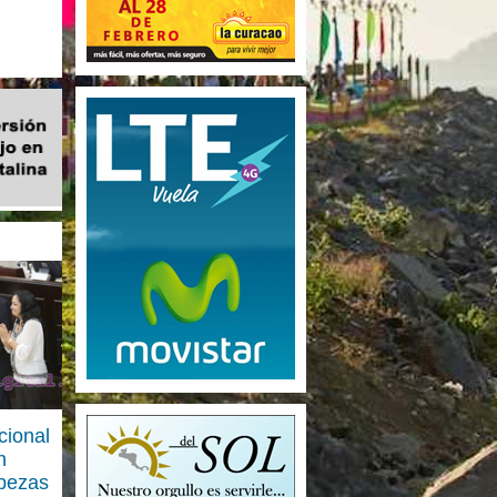
ional
n
bezas