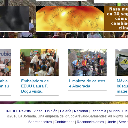
abla
Embajadora de
Limpieza de cauces
Méxic
en su
EEUU Laura F.
e Altagracia
búsqu
Dogu visita...
materi
INICIO
|
Revista
|
Video
|
Opinión
|
Galería
|
Nacional
|
Economía
|
Mundo
|
Cie
©2016 La Jornada. Una empresa del grupo Arévalo-Garméndez. All Rights 
Sobre nosotros
|
Contáctenos
|
Reconocimientos
|
Únete
|
Servic