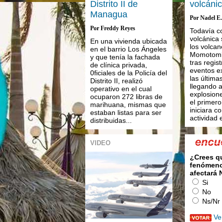
Distrito II de
volcáni
Managua
Por Nadel E
Por Freddy Reyes
Todavía c
volcánica
En una vivienda ubicada
los volca
en el barrio Los Ángeles
Momotombo
y que tenía la fachada
tras regist
de clínica privada,
eventos e
0ficiales de la Policía del
las última
Distrito II, realizó
llegando a
operativo en el cual
explosion
ocuparon 272 libras de
el primer
marihuana, mismas que
iniciara c
estaban listas para ser
actividad 
distribuidas...
VIDEO
¿Crees q
fenómeno
afectará
Si
No
Ns/Nr
Ve