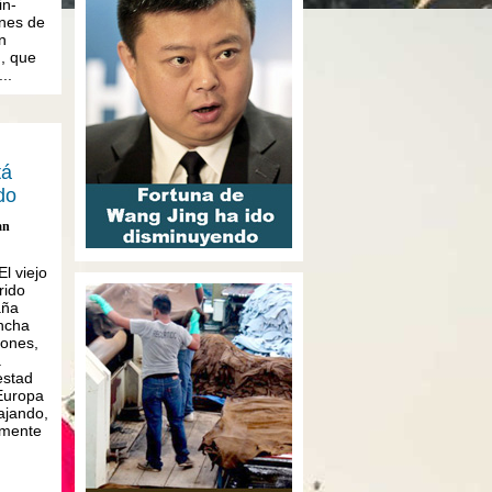
n-
ones de
n
, que
..
tá
do
an
l viejo
rido
aña
ancha
rones,
a
estad
Europa
ajando,
emente