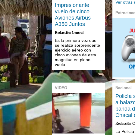
Ver otras
Impresionante
vuelo de cinco
Patrocina
Aviones Airbus
A350 Juntos
Redacción Central
Es la primera vez que
se realiza sorprendente
ejercicio aéreo con
cinco aviones de esta
magnitud en pleno
vuelo.
VIDEO
Nacional
Policía 
a balaz
banda d
Chacal 
Redacción C
La Policí