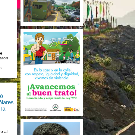
 e
iaron
s
jó
ólares
 la
de al-