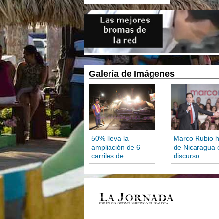
Galería de Imágenes
50% lleva la
Marco Rubio h
ampliación de 6
de Nicaragua 
carriles de...
discurso