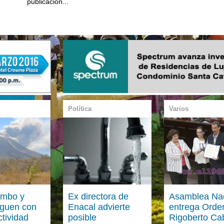
publicación...
Política
Varios
mbo y
Ex directora de
Asamblea Nac
siguen con
Enacal advierte
entrega Orde
ctividad
posible
Rigoberto Ca