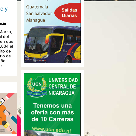
ge y
emán
Marzo,
l del
 en que
1884 el
ito de
rio de
año
r