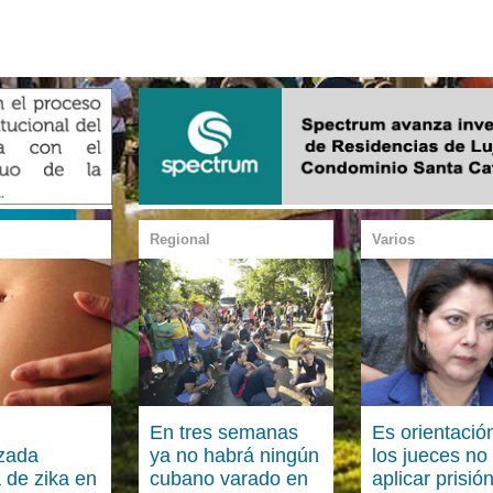
Regional
Varios
En tres semanas
Es orientació
zada
ya no habrá ningún
los jueces no
 de zika en
cubano varado en
aplicar prisió