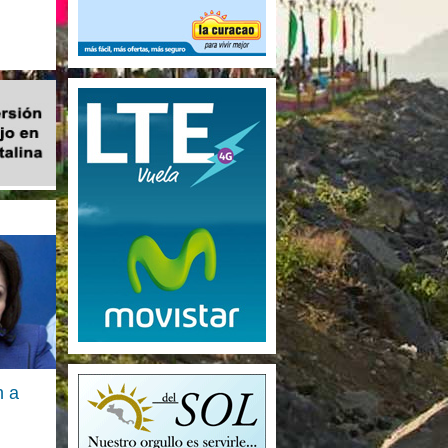
Nicaragüense de Estudios...
n a
n