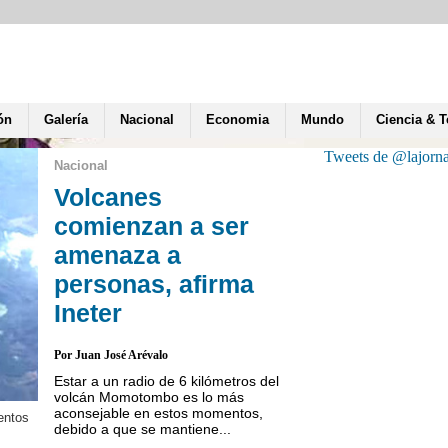
ón
Galería
Nacional
Economia
Mundo
Ciencia & 
Tweets de @lajorn
Nacional
Volcanes
comienzan a ser
amenaza a
personas, afirma
Ineter
Por Juan José Arévalo
Estar a un radio de 6 kilómetros del
volcán Momotombo es lo más
aconsejable en estos momentos,
entos
En la foto la captura de l
debido a que se mantiene...
volcán San Cristóbal, ca
vigilancia de Ineter.