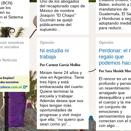
Uno de los abogados
a (BCN)
Biden, exhortó a 
del recapturado capo de
ue los
mandatarios de
México de nombre
 en su
Guatemala, El Sa
Joaquín "El Chapo"
en el Sistema
y Honduras a seg
Guzmán se quejó
...
adoptando medi
públicamente del
para reducir...
supuesto...
 con nosotros
Opinión
Opinión
es sociales
Ni estudia ni
Perdonar: el 
trabaja
regalo que
 Noticias
podemos hac
Por Carmen García Mollón
Por Sara Mosleh Mo
Miriam tiene 24 años y
vive en Argentina. Tiene
El rencor es un e
tres hijos y está
profundo y persis
embarazada del cuarto.
un resentimiento
Quiere terminar la
arraigado que
escuela y trabajar.
desequilibra y e
Además desea que sus
el cuerpo y la me
hijos tengan más
un conjunto de
oportunidades de
emociones y
progresar y vivir mejor
pensamientos qu
que ella; “no quiero que
conectan con el d
sean como yo”...
con algo....