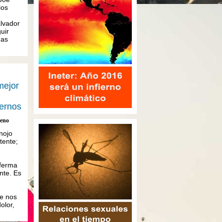
los
lvador
uir
das
mejor
ernos
reno
nojo
tente;
nferma
nte. Es
e nos
olor,