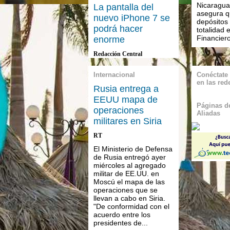
Nicaragu
La pantalla del
asegura q
nuevo iPhone 7 se
depósitos
podrá hacer
totalidad 
Financiero
enorme
Redacción Central
Internacional
Conéctate
en las red
Rusia entrega a
EEUU mapa de
Páginas de
operaciones
Aliadas
militares en Siria
RT
El Ministerio de Defensa
de Rusia entregó ayer
miércoles al agregado
militar de EE.UU. en
Moscú el mapa de las
operaciones que se
llevan a cabo en Siria.
"De conformidad con el
acuerdo entre los
presidentes de...