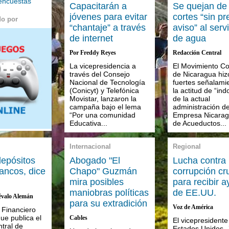
 encuestas
Capacitarán a
Se quejan de 
jóvenes para evitar
cortes “sin pr
do por
“chantaje” a través
aviso” al serv
de internet
de agua
Por Freddy Reyes
Redacción Central
La vicepresidencia a
El Movimiento C
través del Consejo
de Nicaragua hiz
Nacional de Tecnología
fuertes señalami
(Conicyt) y Telefónica
la actitud de “ind
Movistar, lanzaron la
de la actual
campaña bajo el lema
administración de
“Por una comunidad
Empresa Nicara
Educativa...
de Acueductos...
Internacional
Regional
epósitos
Abogado "El
Lucha contra
bancos, dice
Chapo" Guzmán
corrupción cru
mira posibles
para recibir 
maniobras políticas
de EE.UU.
évalo Alemán
para su extradición
Voz de América
 Financiero
ue publica el
Cables
El vicepresidente
tral de
Estados Unidos, 