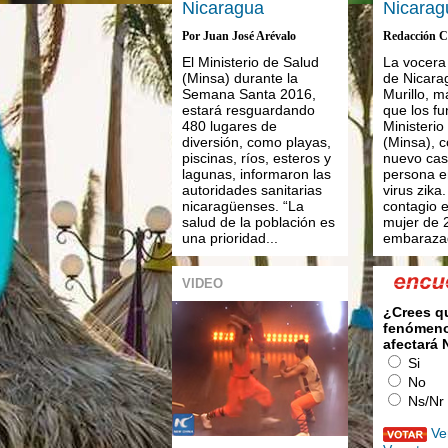
Nicaragua
Nicarag
Por Juan José Arévalo
Redacción C
El Ministerio de Salud
La vocera
(Minsa) durante la
de Nicara
Semana Santa 2016,
Murillo, m
estará resguardando
que los fu
480 lugares de
Ministerio
diversión, como playas,
(Minsa), 
piscinas, ríos, esteros y
nuevo ca
lagunas, informaron las
persona e
autoridades sanitarias
virus zika
nicaragüenses. “La
contagio 
salud de la población es
mujer de 
una prioridad...
embarazad
VIDEO
¿Crees q
fenómeno
afectará
Si
No
Ns/Nr
Ve