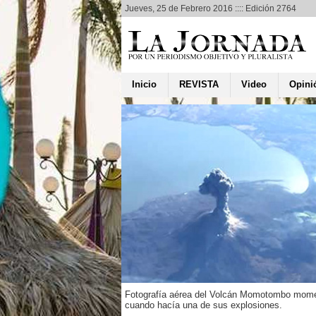
Jueves, 25 de Febrero 2016 :::: Edición 2764
Inicio
REVISTA
Video
Opini
 a Nicaragua
a de amor
 Rubén Darío
añola
isca Sánchez
Reyes
primera vez a Nicaragua
“La Princesa Paca”, que
istoria de amor entre el
Fotografía aérea del Volcán Momotombo mom
aragüense Rubén Darío y
cuando hacía una de sus explosiones.
...