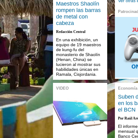
Ver otras
Maestros Shaolín
rompen las barras
Patrocina
de metal con
cabeza
Redacción Central
En una exhibición, un
equipo de 19 maestros
de kung-fu del
monasterio de Shaolín
(Henan, China) se
lucieron al mostrar sus
habilidades únicas en
Ramala, Cisjordania.
VIDEO
Economía
Suben d
en los 
el BCN
Por Raúl Ar
El informe
mensual q
Banco Cen