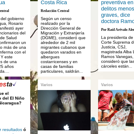
ua
Costa Rica
preventiva en
delitos meno
entral
Redacción Central
graves, dice
 del gobierno
Según un censo
doctora Ram
gua, Rosario
realizado por la
anifestó ayer
Dirección General de
Por Raúl Arévalo Al
ncionarios del
Migración y Extranjería
La presidenta de 
 de Salud
(DGME), consideró que
Corte Suprema d
confirmaron un
alrededor de 2 mil
Justicia, CSJ,
so más de una
migrantes cubanos que
magistrada Alba 
nferma con el
quedaron varados en
Ramos Vanegas,
. Y este
albergues
consideró que la
es de una
costarricenses y en
cárceles están...
25 años
casas de familias
a....
particulares, saldrán...
Varios
Varios
ue el
 del El Niño
 Nicaragua?
r resultados
ó