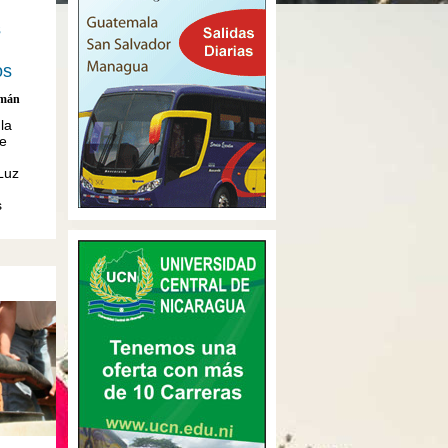
s
os
emán
la
e
Luz
s