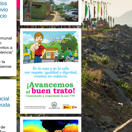
los
evio
icio
omunal
o
entos a
olencia”
 la
güense
cial
ayuda
 de
Joe