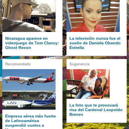
Nicaragua aparece en
La televisión nunca fue el
videojuego de Tom Clancy:
sueño de Daniela Obando
Ghost Recon
Estrella
Recomendado
Sugerencia
La foto que te provocará
risa del Cardenal Leopoldo
Brenes
Empresa aérea más fuerte
de Latinoamérica
suspendió vuelos a