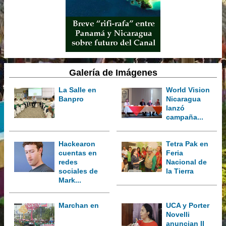
Galería de Imágenes
La Salle en
World Vision
Banpro
Nicaragua
lanzó
campaña...
Hackearon
Tetra Pak en
cuentas en
Feria
redes
Nacional de
sociales de
la Tierra
Mark...
Marchan en
UCA y Porter
Novelli
anuncian II