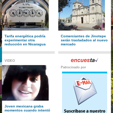
Tarifa energética podría
Comerciantes de Jinotepe
experimentar otra
serán trasladados al nuevo
reducción en Nicaragua
mercado
VIDEO
Patrocinado por
Joven mexicana graba
momentos cuando intentó