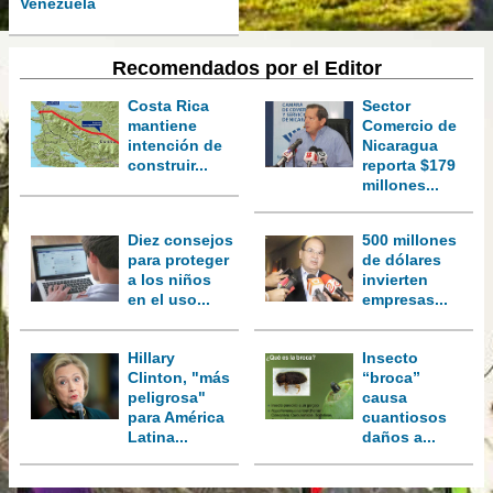
Venezuela
Recomendados por el Editor
Costa Rica
Sector
mantiene
Comercio de
intención de
Nicaragua
construir...
reporta $179
millones...
Diez consejos
500 millones
para proteger
de dólares
a los niños
invierten
en el uso...
empresas...
Hillary
Insecto
Clinton, "más
“broca”
peligrosa"
causa
para América
cuantiosos
Latina...
daños a...