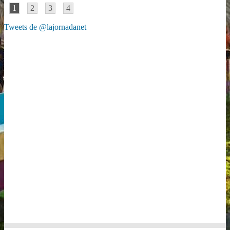
1
2
3
4
Tweets de @lajornadanet