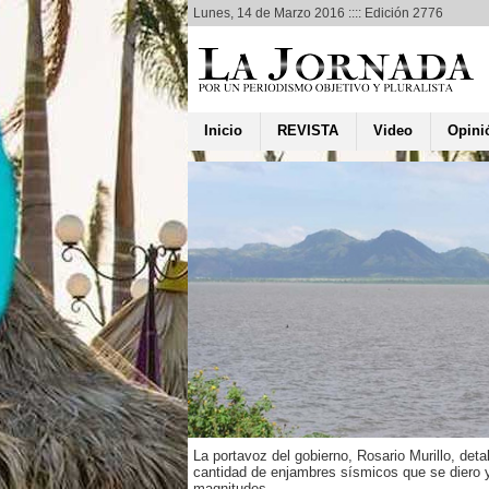
Lunes, 14 de Marzo 2016 :::: Edición 2776
Inicio
REVISTA
Video
Opini
nal
estantes
onan en
l por
tución de
denta Dilma
eff
ntral
flables de la presidenta
La portavoz del gobierno, Rosario Murillo, detal
seff y del exmandatario
cantidad de enjambres sísmicos que se diero 
va circularon...
magnitudes.