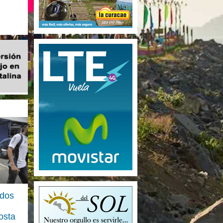
odos
osta