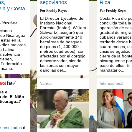
s,
segovianos
Rica
la y Costa
Por Freddy Reyes
Por Freddy Reyes
El Director Ejecutivo del
Costa Rica dio p
Instituto Nacional
concluida toda la
 Pérez Sosa
Forestal (Inafor), William
operación de sal
uciones
Schwartz, aseguró que
gradual de migra
 de Nicaragua
aproximadamente 140
cubanos varados
 estar en la
hectáreas de bosques
territorio desde 
as diez mejores
de pinos (1, 400,000
cuatro meses, cu
a Latina,
metros cuadrados), son
crisis se agudizó 
a solvencia
afectadas por el gorgojo
cierre de la front
tienen,
descortezador, siendo
nicaragüense par
a Federación
las zonas con mayor
paso de ellos. El
ricana...
daño las del...
mandatario...
Varios
Internacional
ue el
 del El Niño
 Nicaragua?
r resultados
ó