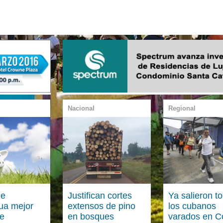
Nacional
Regional
de
Justifican cortes
Ya salieron t
ua mejor
extensos de pino
los cubanos
de
en bosques
varados en C