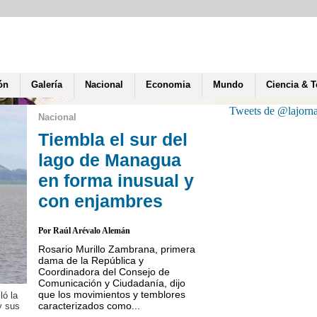
ón
Galería
Nacional
Economia
Mundo
Ciencia & 
Tweets de @lajorn
Nacional
Tiembla el sur del
lago de Managua
en forma inusual y
con enjambres
Por Raúl Arévalo Alemán
Rosario Murillo Zambrana, primera
dama de la República y
Coordinadora del Consejo de
Comunicación y Ciudadanía, dijo
que los movimientos y temblores
ló la
Científicos, periodistas y
caracterizados como...
y sus
mundial estarán filmando 
Volcán Masaya, por su int