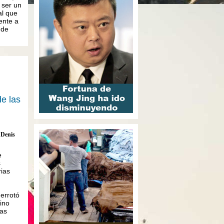
 ser un
al que
ente a
 de
de las
Denis
e
s
rias
derrotó
sino
las