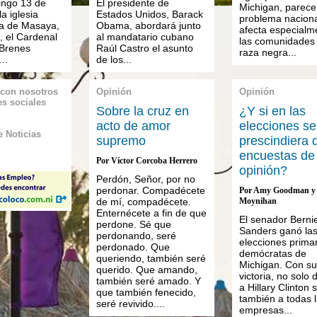
ingo 13 de
El presidente de
Michigan, parece
a iglesia
Estados Unidos, Barack
problema nacion
a de Masaya,
Obama, abordará junto
afecta especialm
, el Cardenal
al mandatario cubano
las comunidades
 Brenes
Raúl Castro el asunto
raza negra...
..
de los...
 con nosotros
Opinión
Opinión
es sociales
Sobre la cruz en
¿Y si en las
acto de amor
elecciones se
 Noticias
supremo
prescindiera 
encuestas de
Por Víctor Corcoba Herrero
opinión?
Perdón, Señor, por no
perdonar. Compadécete
Por Amy Goodman y 
de mí, compadécete.
Moynihan
Enternécete a fin de que
El senador Berni
perdone. Sé que
Sanders ganó la
perdonando, seré
elecciones prima
perdonado. Que
demócratas de
queriendo, también seré
Michigan. Con su
querido. Que amando,
victoria, no solo 
también seré amado. Y
a Hillary Clinton 
que también fenecido,
también a todas 
seré revivido....
empresas...