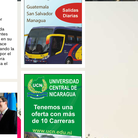
or
ida
ntes
 en su
hace
ando la
por el
era
a el