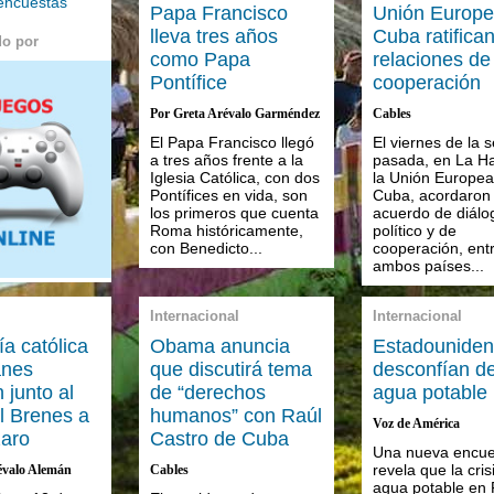
 encuestas
Papa Francisco
Unión Europe
lleva tres años
Cuba ratifica
do por
como Papa
relaciones de
Pontífice
cooperación
Por Greta Arévalo Garméndez
Cables
El Papa Francisco llegó
El viernes de la
a tres años frente a la
pasada, en La H
Iglesia Católica, con dos
la Unión Europea
Pontífices en vida, son
Cuba, acordaron
los primeros que cuenta
acuerdo de diálo
Roma históricamente,
político y de
con Benedicto...
cooperación, ent
ambos países...
Internacional
Internacional
ía católica
Obama anuncia
Estadounide
anes
que discutirá tema
desconfían d
 junto al
de “derechos
agua potable
l Brenes a
humanos” con Raúl
Voz de América
aro
Castro de Cuba
Una nueva encue
revela que la cris
évalo Alemán
Cables
agua potable en F