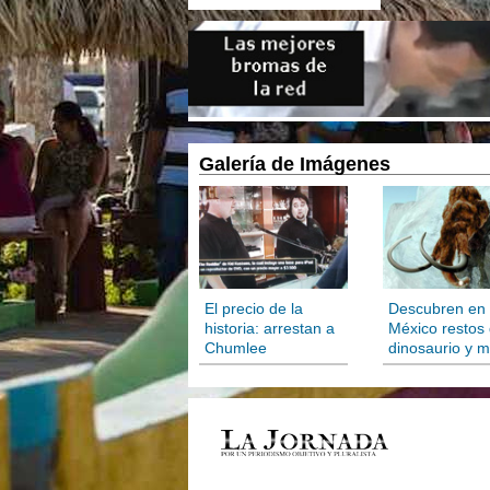
Galería de Imágenes
El precio de la
Descubren en
historia: arrestan a
México restos
Chumlee
dinosaurio y 