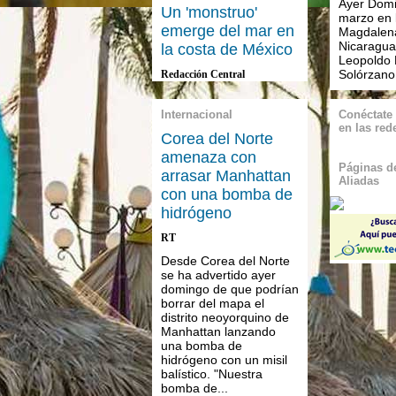
Ayer Dom
Un 'monstruo'
marzo en l
emerge del mar en
Magdalen
Nicaragua
la costa de México
Leopoldo
Solórzano.
Redacción Central
Internacional
Conéctate
en las red
Corea del Norte
amenaza con
Páginas de
arrasar Manhattan
Aliadas
con una bomba de
hidrógeno
RT
Desde Corea del Norte
se ha advertido ayer
domingo de que podrían
borrar del mapa el
distrito neoyorquino de
Manhattan lanzando
una bomba de
hidrógeno con un misil
balístico. "Nuestra
bomba de...