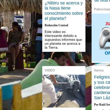
Ver otras
¿Nibiru se acerca y
la Nasa tiene
Patrocina
conocimiento sobre
el planeta?
Redacción Central
Este video es
interesante debido a
supuestos informes que
un planeta se acerca a
la Tierra.
VIDEO
Varios
Feligres
y sus c
celebran
cardena
San Láz
Por Raúl Ar