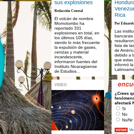
sus explosiones
Hondura
Venezue
Redacción Central
Rica
El volcán de nombre
Momotombo ha
Por Eduardo
reportado 331
Las instit
explosiones en total, en
bancarais
los últimos 105 días,
resultaron
siendo lo más frecuente
lista de l
la expulsión de gases,
de Améric
cenizas y material
debido a l
incandescente,
que estas 
informaron fuentes del
informó l
Instituto Nicaragüense
Latinoame
de Estudios...
VIDEO
¿Crees q
fenómeno
afectará
Si
No
Ns/Nr
Ve