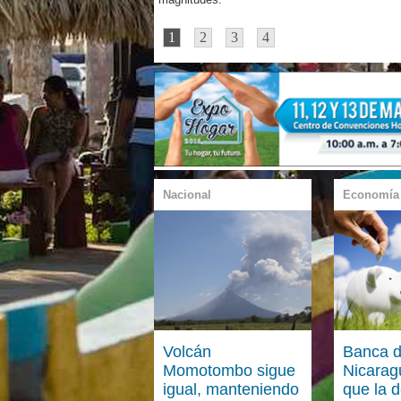
1
2
3
4
Nacional
Economía
Volcán
Banca 
Momotombo sigue
Nicarag
igual, manteniendo
que la 