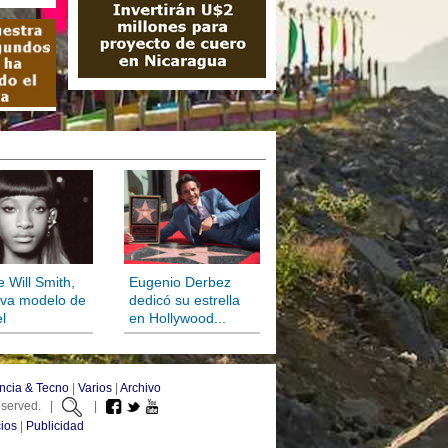
e Will Smith,
Eugenio Derbez
eva modelo de
dedicó su estrella
l
en Hollywood...
ncia & Tecno
|
Varios
|
Archivo
Reserved. |
|
ios
|
Publicidad