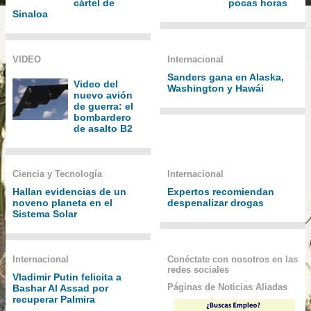
cártel de
pocas horas
Sinaloa
VIDEO
Internacional
Sanders gana en Alaska,
Video del
Washington y Hawái
nuevo avión
de guerra: el
bombardero
de asalto B2
Ciencia y Tecnología
Internacional
Hallan evidencias de un
Expertos recomiendan
noveno planeta en el
despenalizar drogas
Sistema Solar
Internacional
Conéctate con nosotros en las
redes sociales
Vladimir Putin felicita a
Páginas de Noticias Aliadas
Bashar Al Assad por
recuperar Palmira