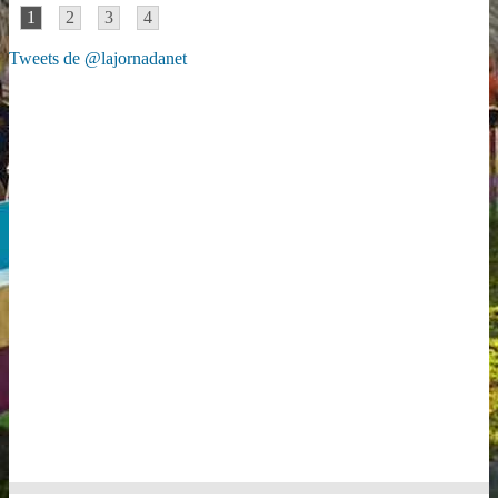
1
2
3
4
Tweets de @lajornadanet