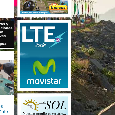
es
Café