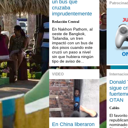
un bus que
Patrocina
cruzaba
imprudentemente
Redacción Central
En Nakhon Pathom, al
oeste de Bangkok,
Tailandia, un tren
impactó con un bus de
dos pisos cuando este
cruzó un paso a nivel
sin que hubiera ningún
tipo de aviso de...
VIDEO
Internacio
Donald
sigue cr
fuertem
OTAN
Cables
El favorito
republican
En China liberaron
nominado 