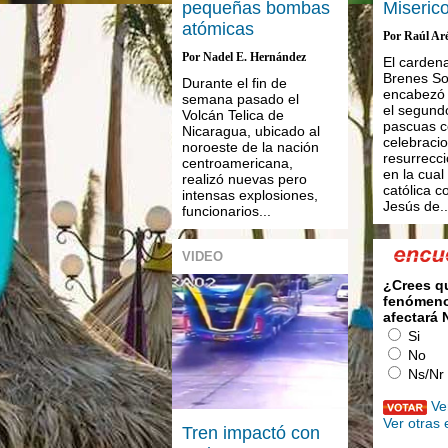
pequeñas bombas
Miserico
atómicas
Por Raúl Ar
Por Nadel E. Hernández
El carden
Brenes So
Durante el fin de
encabezó 
semana pasado el
el segund
Volcán Telica de
pascuas c
Nicaragua, ubicado al
celebracio
noroeste de la nación
resurrecci
centroamericana,
en la cual 
realizó nuevas pero
católica 
intensas explosiones,
Jesús de..
funcionarios...
VIDEO
¿Crees q
fenómeno
afectará
Si
No
Ns/Nr
Ve
Ver otras
Tren impactó con