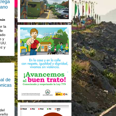
trega
cano
emán
r la
de
ado
o y
.UU.
ez y
al de
ónicas
del
oreño