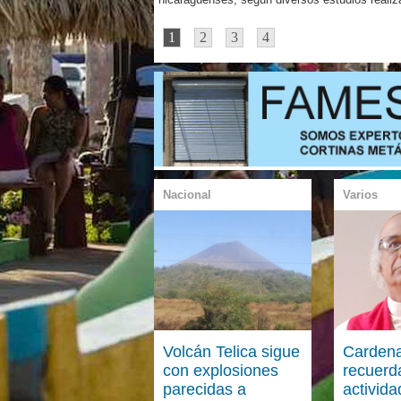
1
2
3
4
Nacional
Varios
Volcán Telica sigue
Cardena
con explosiones
recuerd
parecidas a
activida