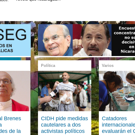
Política
Varios
l Brenes
CIDH pide medidas
Catadores
a
cautelares a dos
internacional
des de la
activistas políticos
evaluarán el 