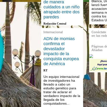
Blanca, D
de manera
lanzó fuer
cuidados a un niño
acusacione
atrapado entre dos
semana n
contra los
paredes
Estados U
Redacción Central
Internacional
Conéctate
en las red
ADN de momias
confirma el
Páginas de
devastador
Aliadas
impacto de la
conquista europea
de América
RT
Un equipo internacional
de investigadores ha
llevado a cabo un
estudio genético para
tratar de aclarar el
verdadero impacto de la
llegada de los
conquistadores...