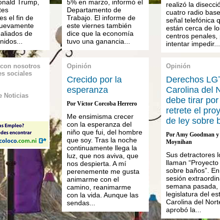
onald Trump,
5% en marzo, informó el
realizó la disecci
tes
Departamento de
cuatro radio bas
s el fin de
Trabajo. El informe de
señal telefónica 
uevamente
este viernes también
están cerca de lo
 aliados de
dice que la economía
centros penales,
nidos...
tuvo una ganancia...
intentar impedir...
 con nosotros
Opinión
Opinión
es sociales
Crecido por la
Derechos LG
esperanza
Carolina del 
 Noticias
debe tirar por
Por Víctor Corcoba Herrero
retrete el pro
Me ensimisma crecer
de ley sobre 
con la esperanza del
niño que fui, del hombre
Por Amy Goodman y 
que soy. Tras la noche
Moynihan
continuamente llega la
Sus detractores l
luz, que nos aviva, que
llaman “Proyecto 
nos despierta. A mí
sobre baños”. En
perenemente me gusta
sesión extraordin
animarme con el
semana pasada, 
camino, reanimarme
legislatura del e
con la vida. Aunque las
Carolina del Nort
sendas...
aprobó la...