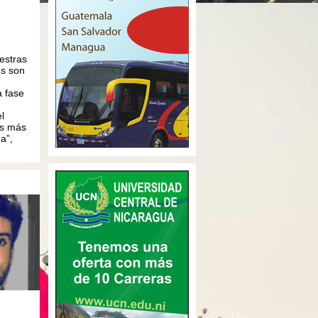
estras
es son
a fase
l
és más
a”,