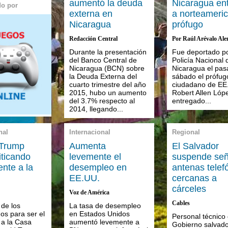
aumentó la deuda
Nicaragua en
do por
externa en
a norteameri
Nicaragua
prófugo
Redacción Central
Por Raúl Arévalo Al
Durante la presentación
Fue deportado po
del Banco Central de
Policía Nacional 
Nicaragua (BCN) sobre
Nicaragua el pas
la Deuda Externa del
sábado el prófug
cuarto trimestre del año
ciudadano de EE
2015, hubo un aumento
Robert Allen Lóp
del 3.7% respecto al
entregado...
2014, llegando...
nal
Internacional
Regional
 Trump
Aumenta
El Salvador
iticando
levemente el
suspende señ
ente a la
desempleo en
antenas telef
EE.UU.
cercanas a
cárceles
Voz de América
Cables
 de los
La tasa de desempleo
os para ser el
en Estados Unidos
Personal técnico 
a la Casa
aumentó levemente a
Gobierno salvad