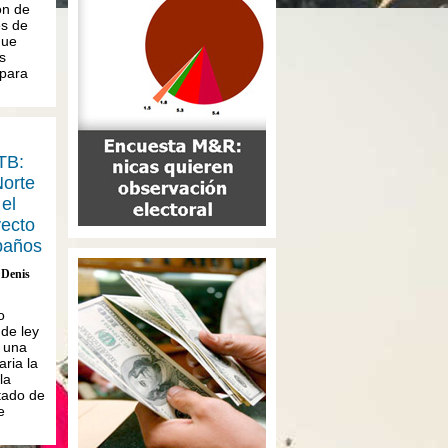
ón de
es de
que
s
 para
TB:
Norte
 el
yecto
baños
Denis
o
de ley
 una
aria la
la
stado de
e