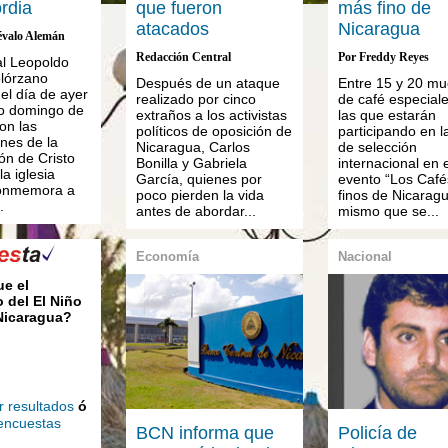
rdia
que fueron
más fino de
atacados
Nicaragua
évalo Alemán
Redacción Central
Por Freddy Reyes
al Leopoldo
lórzano
Después de un ataque
Entre 15 y 20 mu
el día de ayer
realizado por cinco
de café especial
o domingo de
extraños a los activistas
las que estarán
on las
políticos de oposición de
participando en l
nes de la
Nicaragua, Carlos
de selección
ón de Cristo
Bonilla y Gabriela
internacional en e
la iglesia
García, quienes por
evento “Los Caf
conmemora a
poco pierden la vida
finos de Nicaragu
.
antes de abordar...
mismo que se...
Economía
Nacional
ue el
 del El Niño
 Nicaragua?
r resultados
ó
 encuestas
BCN informa que
Policía de