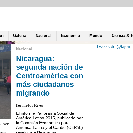
ón
Galería
Nacional
Economia
Mundo
Ciencia & 
Tweets de @lajorn
Nacional
Nicaragua:
segunda nación de
Centroamérica con
más ciudadanos
migrando
Por Freddy Reyes
El informe Panorama Social de
América Latina 2015, publicado por
la Comisión Económica para
, son
El director de Meteorolog
América Latina y el Caribe (CEPAL),
informó que estas llovizna
reveló que Nicaragua...
ados.
norte, occidente, Managu