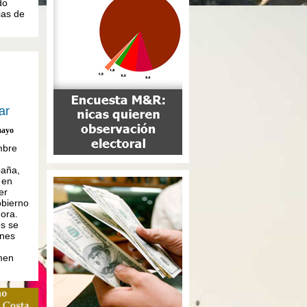
do
ias de
ar
mayo
mbre
paña,
 en
er
obierno
ora.
s se
enes
imen