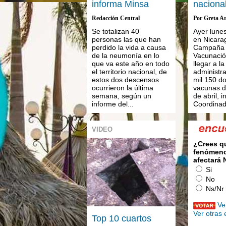
informa Minsa
naciona
Redacción Central
Por Greta Ar
Se totalizan 40
Ayer lune
personas las que han
en Nicara
perdido la vida a causa
Campaña 
de la neumonía en lo
Vacunació
que va este año en todo
llegar a l
el territorio nacional, de
administra
estos dos descensos
mil 150 do
ocurrieron la última
vacunas d
semana, según un
de abril, 
informe del...
Coordinad
VIDEO
¿Crees q
fenómeno
afectará
Si
No
Ns/Nr
Ve
Ver otras
Top 10 cuartos