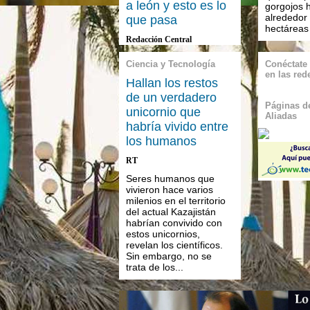
a león y esto es lo
gorgojos 
alrededor
que pasa
hectáreas 
Redacción Central
Ciencia y Tecnología
Conéctate
en las red
Hallan los restos
de un verdadero
Páginas de
unicornio que
Aliadas
habría vivido entre
los humanos
RT
Seres humanos que
vivieron hace varios
milenios en el territorio
del actual Kazajistán
habrían convivido con
estos unicornios,
revelan los científicos.
Sin embargo, no se
trata de los...