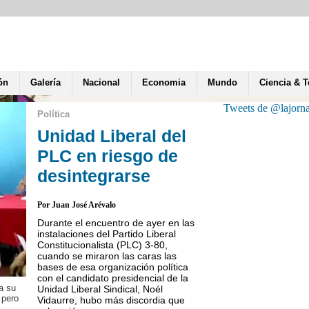
ón
Galería
Nacional
Economia
Mundo
Ciencia & 
Tweets de @lajorn
Política
Unidad Liberal del
PLC en riesgo de
desintegrarse
Por Juan José Arévalo
Durante el encuentro de ayer en las
instalaciones del Partido Liberal
Constitucionalista (PLC) 3-80,
cuando se miraron las caras las
bases de esa organización política
con el candidato presidencial de la
a su
Fabio Gadea Mantilla, emp
Unidad Liberal Sindical, Noél
 pero
como candidato a la presi
Vidaurre, hubo más discordia que
perdió.