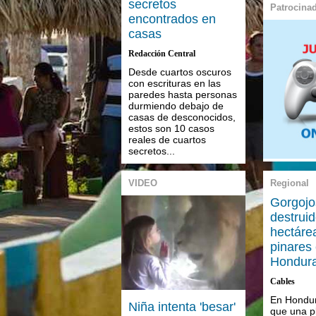
secretos
Patrocina
encontrados en
casas
Redacción Central
Desde cuartos oscuros
con escrituras en las
paredes hasta personas
durmiendo debajo de
casas de desconocidos,
estos son 10 casos
reales de cuartos
secretos...
VIDEO
Regional
Gorgojo
destrui
hectáre
pinares
Hondur
Cables
En Hondur
Niña intenta 'besar'
que una p