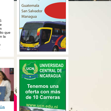
5
de
n
dio que
n la
n
a
núa