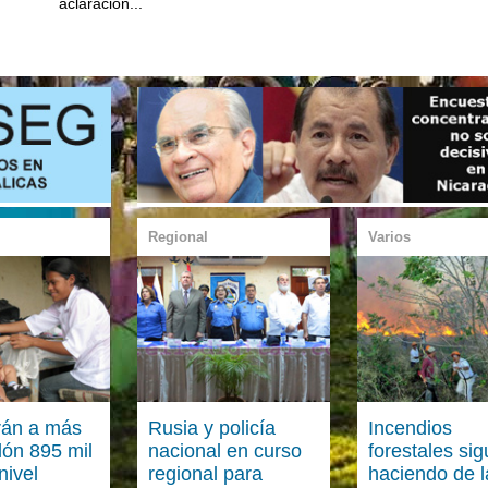
aclaración...
Regional
Varios
rán a más
Rusia y policía
Incendios
lón 895 mil
nacional en curso
forestales si
nivel
regional para
haciendo de l