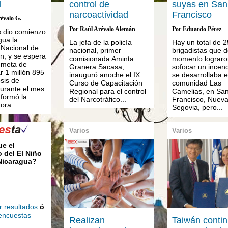
l
control de
suyas en San
narcoactividad
Francisco
évalo G.
Por Raúl Arévalo Alemán
Por Eduardo Pérez
s dio comienzo
gua la
La jefa de la policía
Hay un total de 2
Nacional de
nacional, primer
brigadistas que 
n, y se espera
comisionada Aminta
momento lograro
a meta de
Granera Sacasa,
sofocar un incen
r 1 millón 895
inauguró anoche el IX
se desarrollaba e
sis de
Curso de Capacitación
comunidad Las
urante el mes
Regional para el control
Camelias, en Sa
informó la
del Narcotráfico...
Francisco, Nuev
ora...
Segovia, pero...
Varios
Varios
ue el
 del El Niño
 Nicaragua?
r resultados
ó
 encuestas
Realizan
Taiwán conti