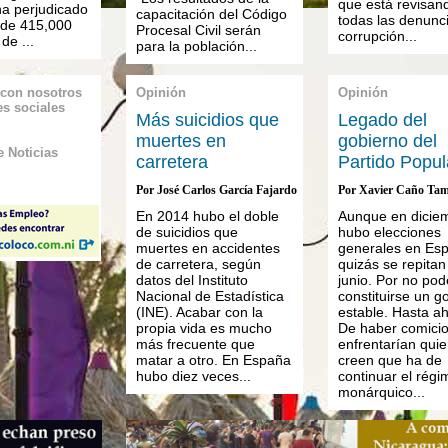
que está revisan
ha perjudicado
capacitación del Código
todas las denunc
 de 415,000
Procesal Civil serán
corrupción...
de ...
para la población...
 con nosotros
Opinión
Opinión
es sociales
Más suicidios que
Legado del
muertes en
gobierno del
 Noticias
carretera
Partido Popul
Por José Carlos García Fajardo
Por Xavier Caño Ta
En 2014 hubo el doble
Aunque en dicie
de suicidios que
hubo elecciones
muertes en accidentes
generales en Es
de carretera, según
quizás se repitan
datos del Instituto
junio. Por no pod
Nacional de Estadística
constituirse un g
(INE). Acabar con la
estable. Hasta ah
propia vida es mucho
De haber comicio
más frecuente que
enfrentarían qui
matar a otro. En España
creen que ha de
hubo diez veces...
continuar el rég
monárquico...