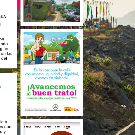
GUA
l
na
ando
g, en
 en las
 del
a
io a
es que
o y