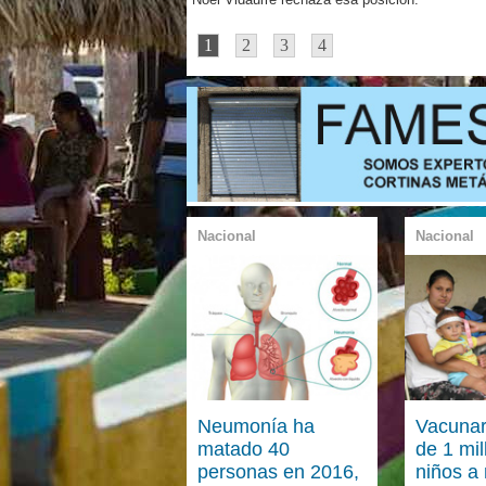
1
2
3
4
Nacional
Nacional
Neumonía ha
Vacuna
matado 40
de 1 mil
personas en 2016,
niños a 