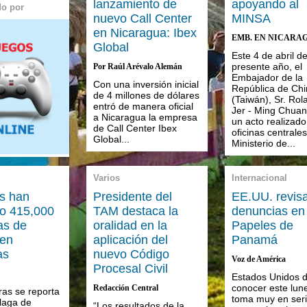
lanzamiento de
apoyando al
do por
nuevo Call Center
MINSA
en Nicaragua: Ibex
EMB. EN NICARA
Global
Este 4 de abril de
presente año, el
Por Raúl Arévalo Alemán
Embajador de la
Con una inversión inicial
República de Chi
de 4 millones de dólares
(Taiwán), Sr. Rol
entró de manera oficial
Jer - Ming Chuan
a Nicaragua la empresa
un acto realizado
de Call Center Ibex
oficinas centrales
Global...
Ministerio de...
Varios
Internacional
s han
Presidente del
EE.UU. revis
do 415,000
TAM destaca la
denuncias en
as de
oralidad en la
Papeles de
 en
aplicación del
Panamá
as
nuevo Código
Voz de América
Procesal Civil
Estados Unidos d
conocer este lun
Redacción Central
as se reporta
toma muy en seri
laga de
“Los resultados de la