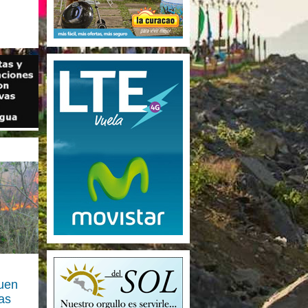
guen
as