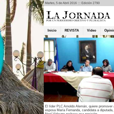
Martes, 5 de Abril 2016 :::: Edición 2790
Inicio
REVISTA
Video
Opini
nvertirá 50
nes en
tigación de
 geotérmicos
valo Alemán
nteramericano de
, BID, invertió en energía
50 millones de dólares en
este año 2016 vendrán
llones , afirmó Carlos
El líder PLC Arnoldo Alemán, quiere promover 
esentante del organismo
esposa María Fernanda, candidata a diputada,
 en...
Noel Vidaurre rechaza esa posición.