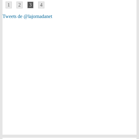
1
2
3
4
Tweets de @lajornadanet