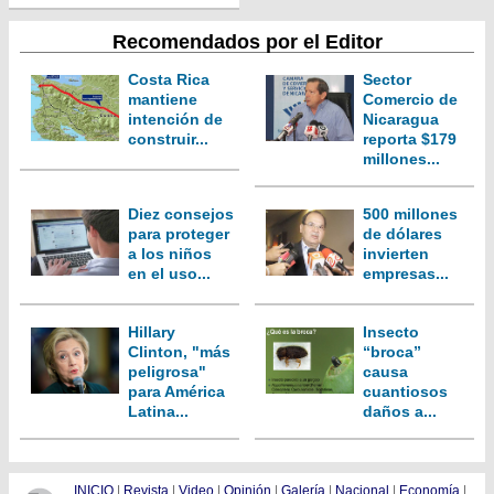
Recomendados por el Editor
Costa Rica
Sector
mantiene
Comercio de
intención de
Nicaragua
construir...
reporta $179
millones...
Diez consejos
500 millones
para proteger
de dólares
a los niños
invierten
en el uso...
empresas...
Hillary
Insecto
Clinton, "más
“broca”
peligrosa"
causa
para América
cuantiosos
Latina...
daños a...
INICIO
|
Revista
|
Video
|
Opinión
|
Galería
|
Nacional
|
Economía
|