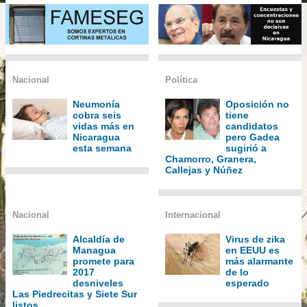
Nacional
Política
Neumonía
Oposición no
cobra seis
tiene
vidas más en
candidatos
Nicaragua
pero Gadea
esta semana
sugirió a
Chamorro, Granera,
Callejas y Núñez
Nacional
Internacional
Alcaldía de
Virus de zika
Managua
en EEUU es
promete para
más alarmante
2017
de lo
desniveles
esperado
Las Piedrecitas y Siete Sur
listos