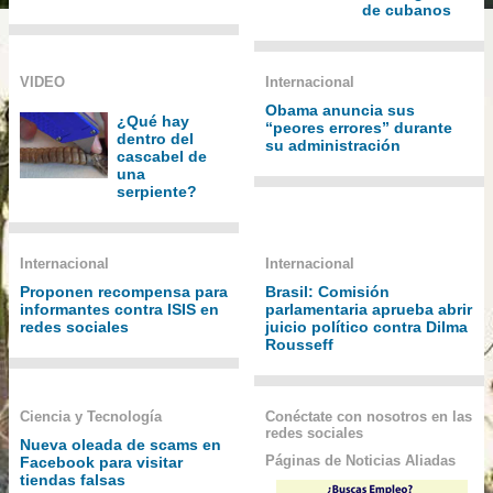
de cubanos
VIDEO
Internacional
Obama anuncia sus
¿Qué hay
“peores errores” durante
dentro del
su administración
cascabel de
una
serpiente?
Internacional
Internacional
Proponen recompensa para
Brasil: Comisión
informantes contra ISIS en
parlamentaria aprueba abrir
redes sociales
juicio político contra Dilma
Rousseff
Ciencia y Tecnología
Conéctate con nosotros en las
redes sociales
Nueva oleada de scams en
Páginas de Noticias Aliadas
Facebook para visitar
tiendas falsas