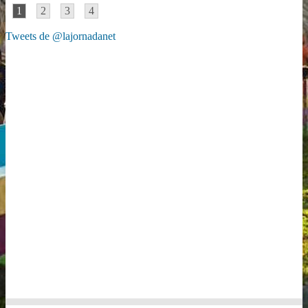
1
2
3
4
Tweets de @lajornadanet