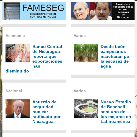
Economía
Varios
Banco Central
Desde León
de Nicaragua
campesinos
reporta que
marcharán por
exportaciones
la escasez de
han
agua
disminuido
Nacional
Varios
Acuerdo de
Nuevo Estadio
seguridad
de Baseball
nuclear
será uno de
ratificado por
los mejores en
Nicaragua
Latinoamérica