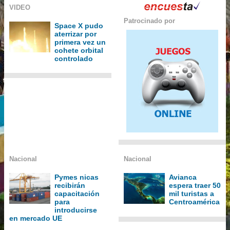
VIDEO
Patrocinado por
Space X pudo
aterrizar por
primera vez un
cohete orbital
controlado
Nacional
Nacional
Pymes nicas
Avianca
recibirán
espera traer 50
capacitación
mil turistas a
para
Centroamérica
introducirse
en mercado UE