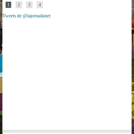
1
2
3
4
Tweets de @lajornadanet