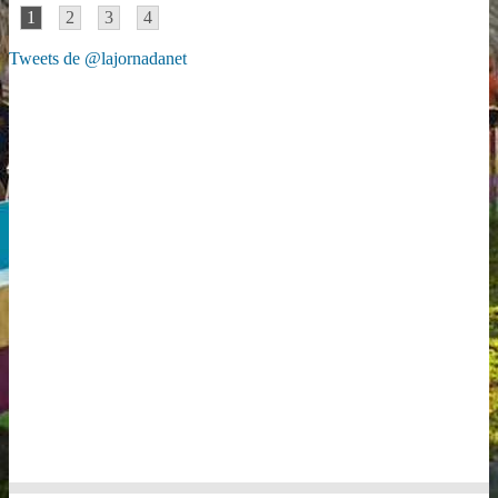
1
2
3
4
Tweets de @lajornadanet