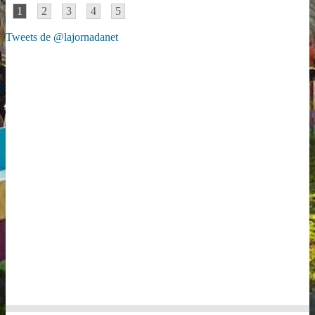
1
2
3
4
5
Tweets de @lajornadanet