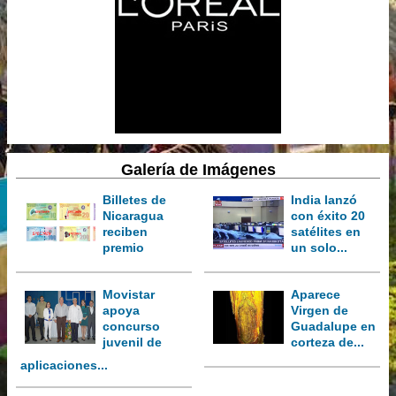
Galería de Imágenes
Billetes de
India lanzó
Nicaragua
con éxito 20
reciben
satélites en
premio
un solo...
Movistar
Aparece
apoya
Virgen de
concurso
Guadalupe en
juvenil de
corteza de...
aplicaciones...