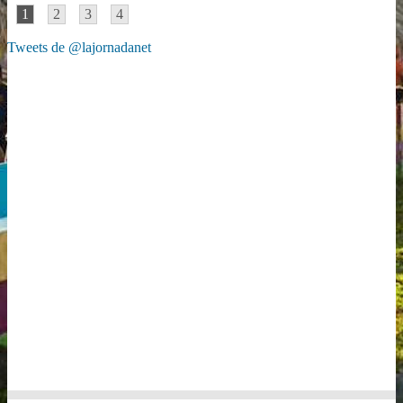
1
2
3
4
Tweets de @lajornadanet