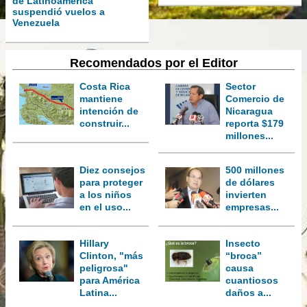
de Latinoamérica
suspendió vuelos a
Venezuela
Recomendados por el Editor
Costa Rica
Sector
mantiene
Comercio de
intención de
Nicaragua
construir...
reporta $179
millones...
Diez consejos
500 millones
para proteger
de dólares
a los niños
invierten
en el uso...
empresas...
Hillary
Insecto
Clinton, "más
“broca”
peligrosa"
causa
para América
cuantiosos
Latina...
daños a...