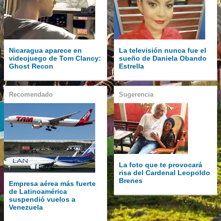
Nicaragua aparece en
La televisión nunca fue el
videojuego de Tom Clancy:
sueño de Daniela Obando
Ghost Recon
Estrella
Recomendado
Sugerencia
La foto que te provocará
risa del Cardenal Leopoldo
Brenes
Empresa aérea más fuerte
de Latinoamérica
suspendió vuelos a
Venezuela