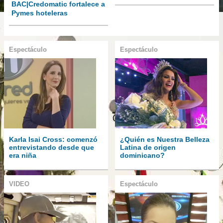
BAC|Credomatic fortalece a
Pymes hoteleras
Espectáculo
Espectáculo
Karla Isai Cross: comenzó
¿Quién es Nuestra Belleza
entrevistando desde que
Latina de origen
era niña
dominicano?
VIDEO
Espectáculo