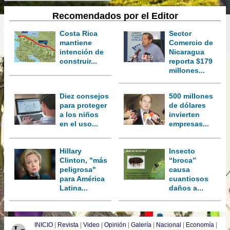
Recomendados por el Editor
Costa Rica
Sector
mantiene
Comercio de
intención de
Nicaragua
construir...
reporta $179
millones...
Diez consejos
500 millones
para proteger
de dólares
a los niños
invierten
en el uso...
empresas...
Hillary
Insecto
Clinton, "más
“broca”
peligrosa"
causa
para América
cuantiosos
Latina...
daños a...
INICIO
|
Revista
|
Video
|
Opinión
|
Galería
|
Nacional
|
Economía
|