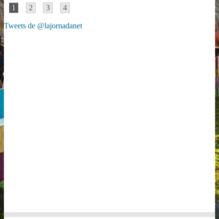
1
2
3
4
Tweets de @lajornadanet