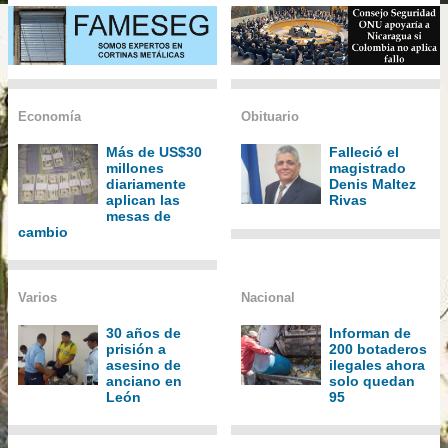
Economía
Obituario
Más de US$30
Falleció el
millones
magistrado
diariamente
Denis Maltez
aplican las
Rivas
mesas de
cambio
Varios
Nacional
30 años de
Informan de
prisión a
200 botaderos
asesino de
ilegales ahora
anciano en
solo quedan
León
95