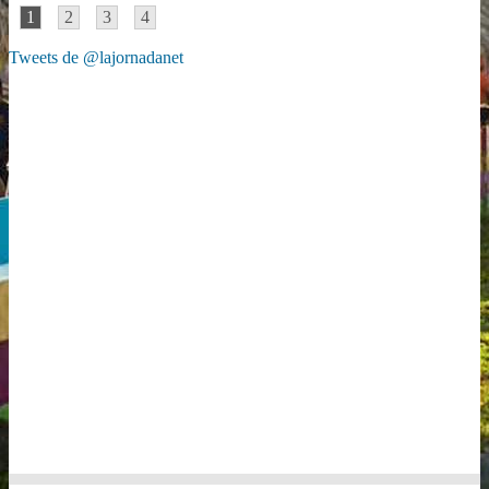
1
2
3
4
Tweets de @lajornadanet