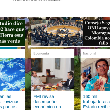
Economía
Nacional
an las
FMI revisa
160 mil
 lloviznas
desempeño
trabajadores 
os puntos
económico en
Estado recibi