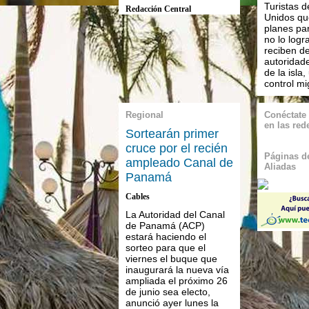
Turistas d
Redacción Central
Unidos qu
planes par
no lo logr
reciben de
autoridad
de la isla,
control mig
Regional
Conéctate
en las red
Sortearán primer
cruce por el recién
Páginas de
ampleado Canal de
Aliadas
Panamá
Cables
La Autoridad del Canal
de Panamá (ACP)
estará haciendo el
sorteo para que el
viernes el buque que
inaugurará la nueva vía
ampliada el próximo 26
de junio sea electo,
anunció ayer lunes la