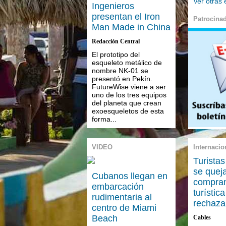
Ver otras
Ingenieros
presentan el Iron
Patrocina
Man Made in China
Redacción Central
El prototipo del
esqueleto metálico de
nombre NK-01 se
presentó en Pekín.
FutureWise viene a ser
uno de los tres equipos
del planeta que crean
exoesqueletos de esta
forma...
VIDEO
Internacio
Turista
se quej
Cubanos llegan en
compran
embarcación
turística
rudimentaria al
rechaza
centro de Miami
Beach
Cables