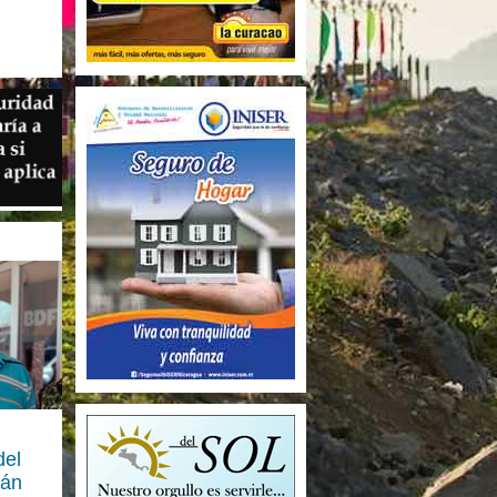
del
rán