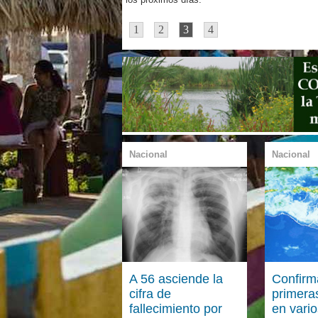
1
2
3
4
Nacional
Nacional
A 56 asciende la
Confirm
cifra de
primeras
fallecimiento por
en vari