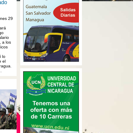
ado
rnes 29
tará
go
lario
 a los
icos
 lo
 el
ragua.
.