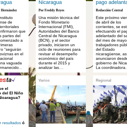
ragua
Nicaragua
pago adelant
. Hernández
Por Freddy Reyes
Redacción Central
nstituto
Una misión técnica del
Este próximo vie
ense de
Fondo Monetario
de abril de los
erritoriales
Internacional (FMI),
corrientes, se es
onfirmaron que
Autoridades del Banco
efectuando el pa
s partes del
Central de Nicaragua
adelantado del sa
 comenzado a
(BCN), y el sector
del mes de mayo,
rimeras
privado, iniciaron un
trabajadores públ
ero “seguirán
ciclo de reuniones para
del Estado
oviznas en el
revisar el desempeño
nicaragüense, así
nacional
económico del país
anunciaron desde
una vaguada
durante el 2015 y
gobierno de Nica
rmanecido...
analizar las....
La coordinadora..
Varios
Regional
ue el
 del El Niño
 Nicaragua?
r resultados
ó