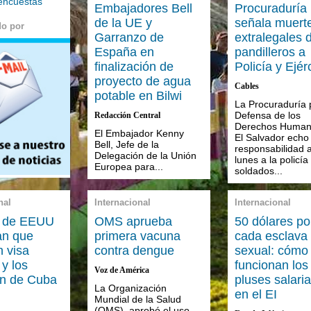
 encuestas
Embajadores Bell
Procuraduría
de la UE y
señala muert
do por
Garranzo de
extralegales 
España en
pandilleros a
finalización de
Policía y Ejér
proyecto de agua
Cables
potable en Bilwi
La Procuraduría 
Defensa de los
Redacción Central
Derechos Human
El Embajador Kenny
El Salvador echo 
Bell, Jefe de la
responsabilidad 
Delegación de la Unión
lunes a la policía
Europea para...
soldados...
nal
Internacional
Internacional
s de EEUU
OMS aprueba
50 dólares po
an que
primera vacuna
cada esclava
 visa
contra dengue
sexual: cómo
 y los
funcionan los
Voz de América
n de Cuba
pluses salaria
La Organización
en el EI
Mundial de la Salud
(OMS), aprobó el uso