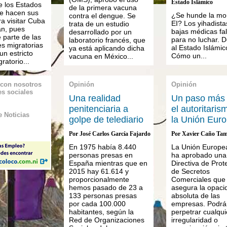
Estado Islámico
e los Estados
de la primera vacuna
e hacen sus
¿Se hunde la mor
contra el dengue. Se
a visitar Cuba
EI? Los yihadista
trata de un estudio
an, pues
bajas médicas fa
desarrollado por un
 parte de las
para no luchar. D
laboratorio francés, que
es migratorias
al Estado Islámic
ya está aplicando dicha
 un estricto
Cómo un...
vacuna en México...
ratorio...
 con nosotros
Opinión
Opinión
es sociales
Una realidad
Un paso más 
penitenciaria a
el autoritaris
 Noticias
golpe de telediario
la Unión Eur
Por José Carlos García Fajardo
Por Xavier Caño Ta
En 1975 había 8.440
La Unión Europe
personas presas en
ha aprobado una
España mientras que en
Directiva de Prot
2015 hay 61.614 y
de Secretos
proporcionalmente
Comerciales que
hemos pasado de 23 a
asegura la opaci
133 personas presas
absoluta de las
por cada 100.000
empresas. Podrá
habitantes, según la
perpetrar cualqui
Red de Organizaciones
irregularidad o