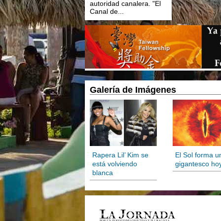
autoridad canalera. "El
Canal de...
Galería de Imágenes
Rapera Lil’ Kim se
El Sol forma u
está volviendo
gigantesco ho
blanca