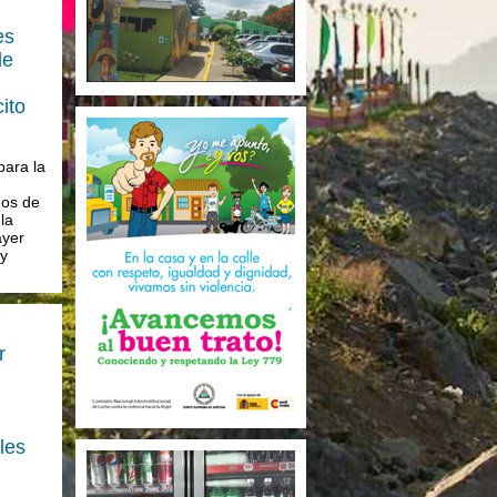
es
de
cito
para la
os de
la
ayer
 y
r
les