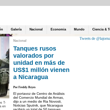
ón
Galería
Nacional
Economia
Mundo
Ciencia & 
Tweets de @lajorn
Nacional
Tanques rusos
valorados por
unidad en más de
US$1 millón vienen
a Nicaragua
Por Freddy Reyes
El portavoz de Centro de Análisis
del Comercio Mundial de Armas,
dijo a un medio de Ria Novosti,
os T-
Porras del FNT dice que e
Noticias Sputnik, que Nicaragua
a en
Saavedra es el candidato 
recibirá un total de 50 tanques...
alianza y consenso”.