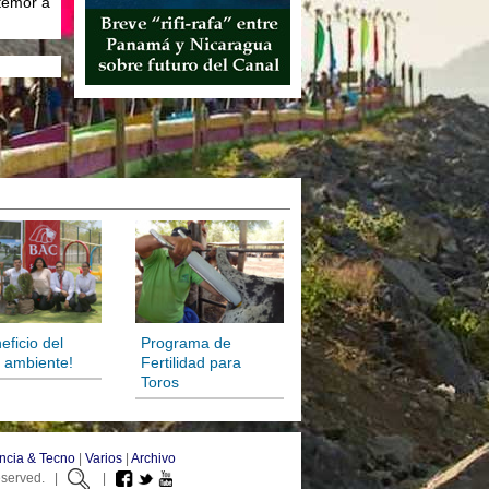
temor a
eficio del
Programa de
 ambiente!
Fertilidad para
Toros
ncia & Tecno
|
Varios
|
Archivo
Reserved. |
|