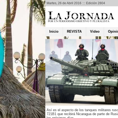
Martes, 26 de Abril 2016 :::: Edición 2804
Inicio
REVISTA
Video
Opini
Cocibolca
nuye en un
 nivel de
Reyes
n de 9,251,200,000
icos de agua, es lo que
 el Lago Cocibolca,
e la sequía de los últimos
egún el científico y
Así es el aspecto de los tanques militares rus
 recursos...
721B1 que recibirá Nicaragua de parte de Rusi
los próximos días.