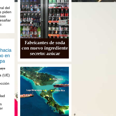
al del
s piden
lsas
esafiar
o:
hacia
mo en
opa
mayo
a (UE)
ección
dad
n
er