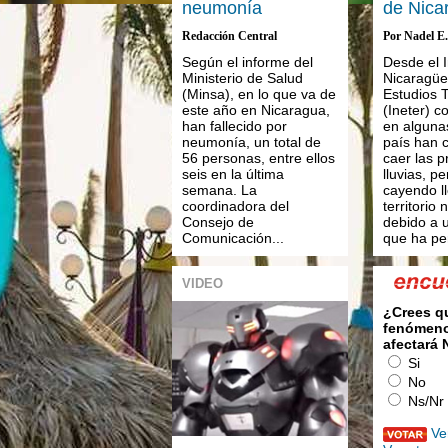
neumonía
de Nica
Redacción Central
Por Nadel E
Según el informe del
Desde el I
Ministerio de Salud
Nicaragü
(Minsa), en lo que va de
Estudios T
este año en Nicaragua,
(Ineter) c
han fallecido por
en alguna
neumonía, un total de
país han
56 personas, entre ellos
caer las p
seis en la última
lluvias, p
semana. La
cayendo ll
coordinadora del
territorio 
Consejo de
debido a 
Comunicación...
que ha pe
VIDEO
¿Crees q
fenómeno
afectará
Si
No
Ns/Nr
Ve