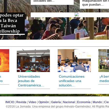
Sociales del...
maquinación sin 
que puedan...
n
Universidades
Comunicaciones
¡A ben
yo
jesuitas de
unificadas una
medio
Centroamérica...
solución...
INICIO
|
Revista
|
Video
|
Opinión
|
Galería
|
Nacional
|
Economía
|
Mundo
|
Cie
©2016 La Jornada. Una empresa del grupo Arévalo-Garméndez. All Rights 