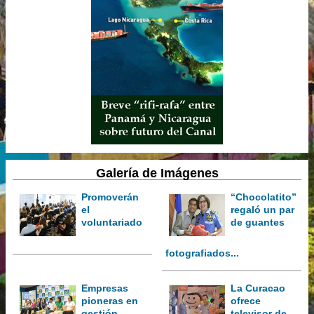
Galería de Imágenes
Promoverán
“Chocolatito”
el
regaló un par
voluntariado
de guantes
fotografiados...
Empresas
La Curacao
pioneras en
ofrece
gestión
televisor de