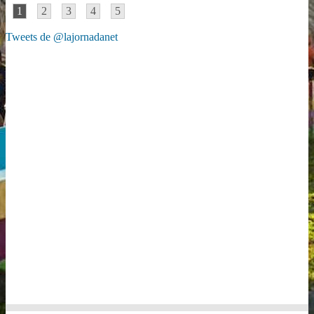
1
2
3
4
5
Tweets de @lajornadanet