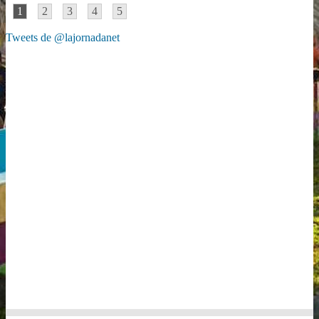
1
2
3
4
5
Tweets de @lajornadanet