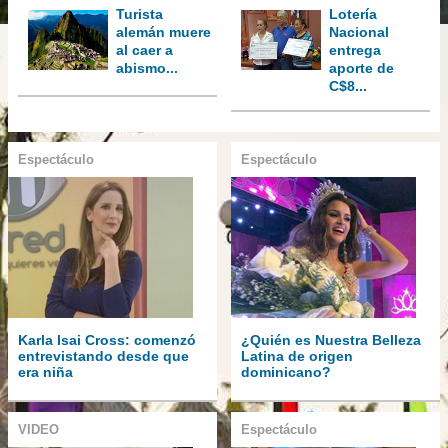
Turista
Lotería
alemán muere
Nacional
al caer a
entrega
abismo...
aporte de
C$8...
Espectáculo
Espectáculo
Karla Isai Cross: comenzó
¿Quién es Nuestra Belleza
entrevistando desde que
Latina de origen
era niña
dominicano?
VIDEO
Espectáculo