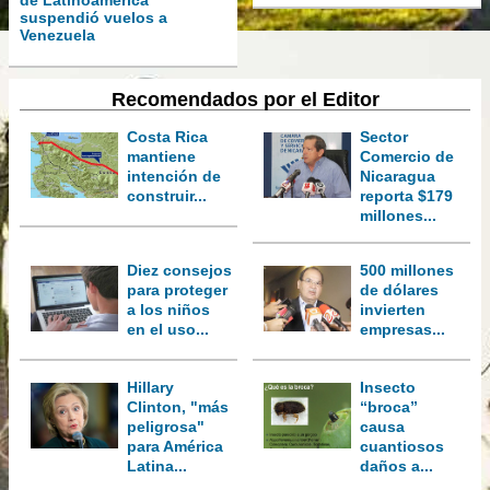
de Latinoamérica
suspendió vuelos a
Venezuela
Recomendados por el Editor
Costa Rica
Sector
mantiene
Comercio de
intención de
Nicaragua
construir...
reporta $179
millones...
Diez consejos
500 millones
para proteger
de dólares
a los niños
invierten
en el uso...
empresas...
Hillary
Insecto
Clinton, "más
“broca”
peligrosa"
causa
para América
cuantiosos
Latina...
daños a...