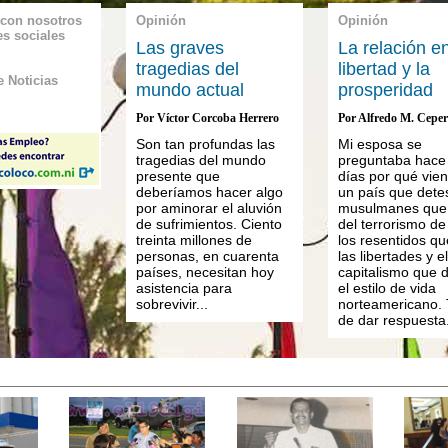
 con nosotros
Opinión
Opinión
es sociales
Las graves
La relación en
tragedias del
libertad y la
 Noticias
mundo actual
prosperidad
Por Víctor Corcoba Herrero
Por Alfredo M. Cepe
Son tan profundas las
Mi esposa se
tragedias del mundo
preguntaba hace
presente que
días por qué vie
deberíamos hacer algo
un país que dete
por aminorar el aluvión
musulmanes que
de sufrimientos. Ciento
del terrorismo de
treinta millones de
los resentidos qu
personas, en cuarenta
las libertades y el
países, necesitan hoy
capitalismo que 
asistencia para
el estilo de vida
sobrevivir...
norteamericano. 
de dar respuesta.