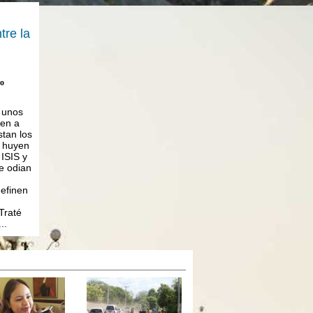
tre la
ro
 unos
nen a
stan los
 huyen
 ISIS y
e odian
definen
Traté
..