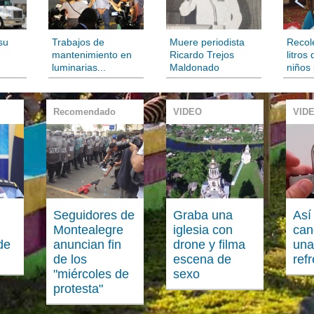
su
Trabajos de
Muere periodista
Recol
mantenimiento en
Ricardo Trejos
litros
luminarias...
Maldonado
niños
Recomendado
VIDEO
VID
Seguidores de
Graba una
Así
Montealegre
iglesia con
can
de
anuncian fin
drone y filma
una
de los
escena de
ref
"miércoles de
sexo
protesta"