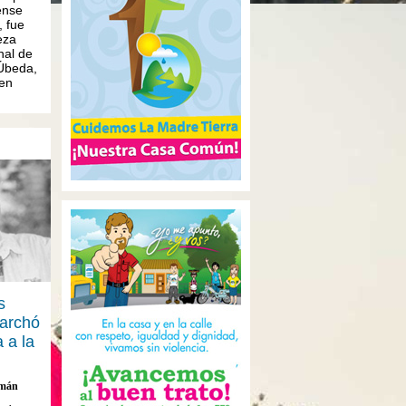
ense
 fue
eza
nal de
Úbeda,
 en
s
archó
 a la
emán