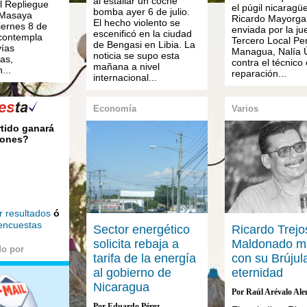
al estallar un coche
l Repliegue
el púgil nicaragü
bomba ayer 6 de julio.
 Masaya
Ricardo Mayorga,
El hecho violento se
ernes 8 de
enviada por la ju
escenificó en la ciudad
 contempla
Tercero Local Pe
de Bengasi en Libia. La
vías
Managua, Nalía 
noticia se supo esta
as,
contra el técnico
mañana a nivel
...
reparación...
internacional...
Economía
Varios
rtido ganará
iones?
r resultados
ó
 encuestas
Sector energético
Ricardo Trejo
solicita rebaja a
Maldonado m
do por
tarifa de la energía
con su Brújula
al gobierno de
eternidad
Nicaragua
Por Raúl Arévalo Al
Por Eduardo Pérez