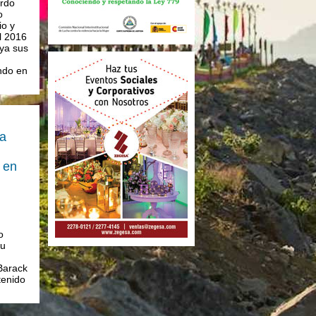
ardo
o
io y
el 2016
ya sus
ndo en
a
a en
o
su
Barack
enido