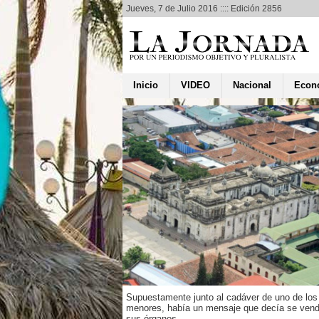
Jueves, 7 de Julio 2016 :::: Edición 2856
Inicio
VIDEO
Nacional
Econ
enado a 183
de prisión
asesino de
ia en Costa
ntral
 de asesinar una familia
ntegrantes en la
 de Matapalo en Costa
Supuestamente junto al cadáver de uno de los
icaragüense Michael
menores, había un mensaje que decía se ven
merón...
sus órganos.