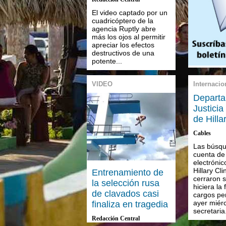
El video captado por un
cuadricóptero de la
agencia Ruptly abre
más los ojos al permitir
apreciar los efectos
destructivos de una
potente...
VIDEO
Internacio
Depart
Justicia
de Hilla
Cables
Las búsqu
cuenta de
electrónic
Hillary Cli
Entrenamiento de
cerraron s
la selección rusa
hiciera la
de clavados casi
cargos pen
ayer miérc
finaliza en tragedia
secretaria.
Redacción Central