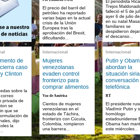
El periodista Ric
Trejos Maldonad
El precio del barril del
falleció el 5 de jul
petróleo ha reportado
ayer 6 de julio d
varias bajas en la actual
en su natal Masa
crisis de la Unión
familiares se
Europea tras la
despidieron deja
aprobación del Brexit,
el descanso...
dificultando...
nal
Internacional
Internacional
amento de
Mujeres
Putin y Obam
 cierra caso
venezolanas
abordan la
ry Clinton
evaden control
situación siri
fronterizo para
conversación
comprar alimentos
telefónica
edas sobre la
 correo
Voz de América
RT
o privada de
Cientos de mujeres
El presidente rus
nton se
venezolanas en el
Vladímir Putin y 
in que se
estado de Táchira,
homólogo
 formulación de
fronterizo con Cúcuta,
estadounidense 
ales, dijo
Colombia, rompieron
Obama han mant
oles la
una barrera...
este miércoles...
..