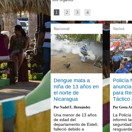
1
2
3
4
Nacional
Varios
Dengue mata a
Policía 
niña de 13 años en
anuncia
el norte de
para Re
Nicaragua
Táctico
Por Nadel E. Hernández
Por Greta Ar
Una menor de 13 años
La Policía
de edad del
informó l
departamento de Estelí,
seguridad
falleció debido a
resguarda