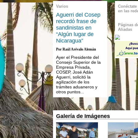
Varios
Conéctate
en las red
Aguerri del Cosep
recordó frase de
Páginas de
sandinistas en
Aliadas
“Algún lugar de
Nicaragua”
Por Raúl Arévalo Alemán
Ayer el Presidente del
Consejo Superior de la
Empresa Privada,
COSEP, José Adán
Aguerri, solicitó la
agilización de los
trámites aduaneros y
otros puntos...
Galería de Imágenes