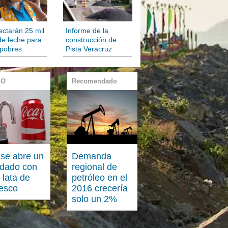
ectarán 25 mil
Informe de la
 de leche para
construcción de
 pobres
Pista Veracruz
EO
Recomendado
 se abre un
Demanda
dado con
regional de
 lata de
petróleo en el
resco
2016 crecería
solo un 2%