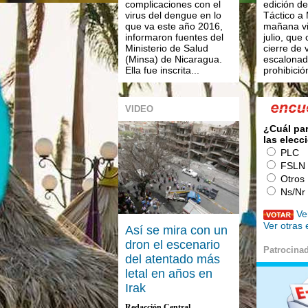
complicaciones con el
edición de
virus del dengue en lo
Táctico a
que va este año 2016,
mañana vi
informaron fuentes del
julio, que
Ministerio de Salud
cierre de 
(Minsa) de Nicaragua.
escalonad
Ella fue inscrita...
prohibición
VIDEO
¿Cuál pa
las elecc
PLC
FSLN
Otros
Ns/Nr
Ve
Ver otras
Así se mira con un
dron el escenario
Patrocina
del atentado más
letal en años en
Irak
Redacción Central