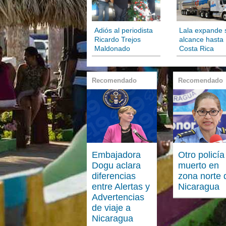
Adiós al periodista
Lala expande 
Ricardo Trejos
alcance hasta
Maldonado
Costa Rica
Recomendado
Recomendado
Embajadora
Otro policía
Dogu aclara
muerto en
diferencias
zona norte 
entre Alertas y
Nicaragua
Advertencias
de viaje a
Nicaragua