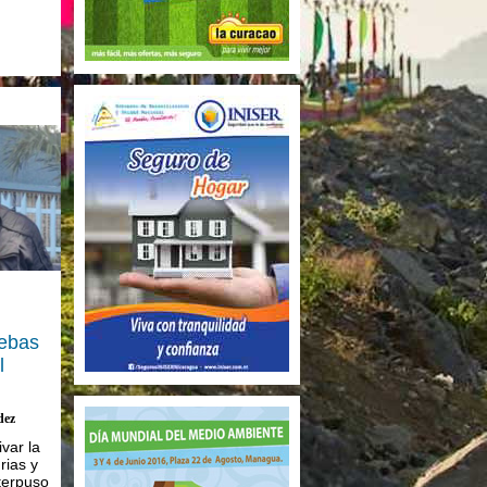
uebas
l
dez
var la
rias y
terpuso