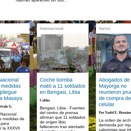
Internacional
Varios
Nacional
Coche bomba
Abogados de
 medidas
mató a 11 soldados
Mayorga no
pliegue
en Bengasi, Libia
reunieron pr
 a Masaya
de compra de
Cables
celular
évalo G.
Bengasi, Libia.- Fuentes
del centro de prensa
Por Nadel E. Hernán
 Nacional
afirman que 11 soldados
as medidas de
La orden de archi
de origen libio
 para
demanda por inju
fallecieron tras atentado
r la XXXVII
calumnias que in