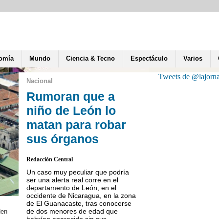
omía
Mundo
Ciencia & Tecno
Espectáculo
Varios
Tweets de @lajorn
Nacional
Rumoran que a
niño de León lo
matan para robar
sus órganos
Redacción Central
Un caso muy peculiar que podría
ser una alerta real corre en el
departamento de León, en el
occidente de Nicaragua, en la zona
de El Guanacaste, tras conocerse
Sin plazo definido de tie
de dos menores de edad que
den
la Policía Nacional, esto
habrían aparecido sin sus...
Murillo..